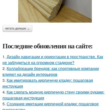
читать дальше →
Последние обновления на сайте:
1.
Дизайн навигации и ориентации в пространстве. Как
не заблудиться на огромном стадионе?
2.
Коллаборации брендов: как спортивные компании
влияют на дизайн интерьеров
3.
Как имитировать кирпичную кладку: пошаговая
инструкция
4.
Как сделать модную кирпичную стену своими руками:
пошаговая инструкция
5.
Создание имитации кирпичной кладки: пошаговое
руководство