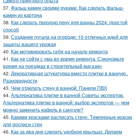
самого приятного опыта
37.
Фальш камин своими руками. Как сделать фальш-
камин из картона
38.
Как сделать твердую пену для ванны 2024: простой
способ
39.
Создание пугала на огороде: 10 отличных идей для
защиты вашего урожая
40.
Как мотивировать себя на начало ремонта
41.
Как не сойти с ума во время ремонта. Сэкономьте
время на поездках в строительный магазин
42.
Декоративная штукатурка вместо плитки в ванную..
Разновидности
43.
Чем отделать стену в ванной. Панели ПВХ
44.
Альтернатива плитке в ванной Советы экспертов.
Альтернатива плитке в ванной: выбор экспертов — чем
можно заменить кафель в санузле?
45.
Какими красками расписать стену. Темперные краски
для росписи стен
46.
Как за два дня сделать удобное крыльцо. Делаем