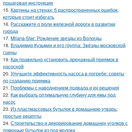
пошаговая инструкция
15.
Картины на стенах: 5 распространенных ошибок,
которые стоит избегать
16.
Расскажите о роли железной дороги в развитии
города
17.
Milana Star: Рождение звезды из Вологды
18.
Владимир Кузьмин и его группа: Звёзды московской
сцены
19.
Как правильно установить дренажный приямок в
насосной
20.
Улучшите эффективность насоса в погребе: советы
по созданию приямка
21.
Проблемы с наводнением подвала и их решения
22.
Как выбрать оптимальную глубину для ямы под
насос
23.
Из пластмассовых бутылок в домашнюю утварь:
простые рецепты
24.
Строительство и декорирование домашних уголков с
помощью бутылок из под молока