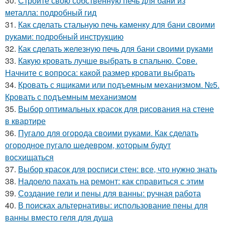
30.
Стройте свою собственную печь для бани из
металла: подробный гид
31.
Как сделать стальную печь каменку для бани своими
руками: подробный инструкцию
32.
Как сделать железную печь для бани своими руками
33.
Какую кровать лучше выбрать в спальню. Сове.
Начните с вопроса: какой размер кровати выбрать
34.
Кровать с ящиками или подъемным механизмом. №5.
Кровать с подъемным механизмом
35.
Выбор оптимальных красок для рисования на стене
в квартире
36.
Пугало для огорода своими руками. Как сделать
огородное пугало шедевром, которым будут
восхищаться
37.
Выбор красок для росписи стен: все, что нужно знать
38.
Надоело пахать на ремонт: как справиться с этим
39.
Создание гели и пены для ванны: ручная работа
40.
В поисках альтернативы: использование пены для
ванны вместо геля для душа