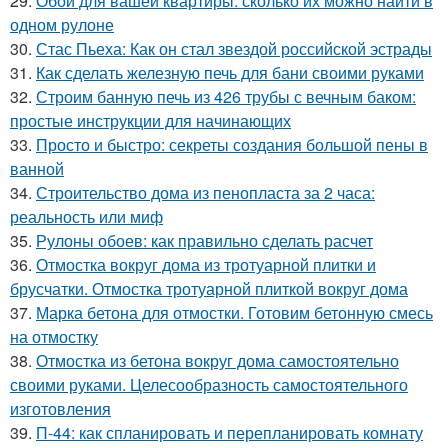
29.
Обои для вашей квартиры: сколько их можно найти в
одном рулоне
30.
Стас Пьеха: Как он стал звездой российской эстрады
31.
Как сделать железную печь для бани своими руками
32.
Строим банную печь из 426 трубы с вечным баком:
простые инструкции для начинающих
33.
Просто и быстро: секреты создания большой пены в
ванной
34.
Строительство дома из пенопласта за 2 часа:
реальность или миф
35.
Рулоны обоев: как правильно сделать расчет
36.
Отмостка вокруг дома из тротуарной плитки и
брусчатки. Отмостка тротуарной плиткой вокруг дома
37.
Марка бетона для отмостки. Готовим бетонную смесь
на отмостку
38.
Отмостка из бетона вокруг дома самостоятельно
своими руками. Целесообразность самостоятельного
изготовления
39.
П-44: как спланировать и перепланировать комнату