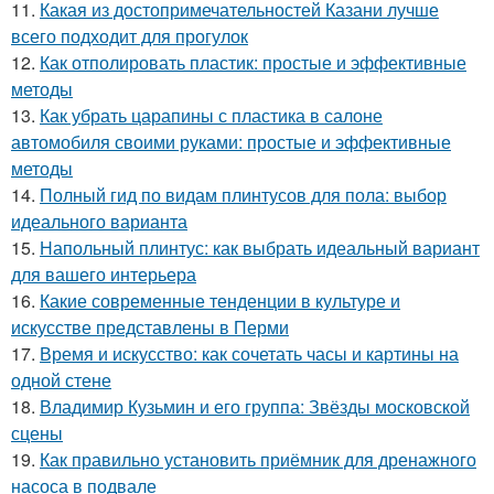
11.
Какая из достопримечательностей Казани лучше
всего подходит для прогулок
12.
Как отполировать пластик: простые и эффективные
методы
13.
Как убрать царапины с пластика в салоне
автомобиля своими руками: простые и эффективные
методы
14.
Полный гид по видам плинтусов для пола: выбор
идеального варианта
15.
Напольный плинтус: как выбрать идеальный вариант
для вашего интерьера
16.
Какие современные тенденции в культуре и
искусстве представлены в Перми
17.
Время и искусство: как сочетать часы и картины на
одной стене
18.
Владимир Кузьмин и его группа: Звёзды московской
сцены
19.
Как правильно установить приёмник для дренажного
насоса в подвале