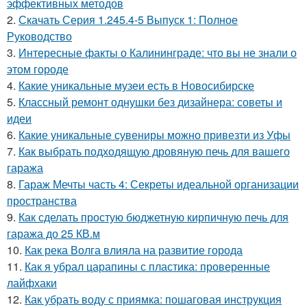
эффективных методов
2.
Скачать Серия 1.245.4-5 Выпуск 1: Полное
Руководство
3.
Интересные факты о Калининграде: что вы не знали о
этом городе
4.
Какие уникальные музеи есть в Новосибирске
5.
Классный ремонт однушки без дизайнера: советы и
идеи
6.
Какие уникальные сувениры можно привезти из Уфы
7.
Как выбрать подходящую дровяную печь для вашего
гаража
8.
Гараж Мечты часть 4: Секреты идеальной организации
пространства
9.
Как сделать простую бюджетную кирпичную печь для
гаража до 25 КВ.м
10.
Как река Волга влияла на развитие города
11.
Как я убрал царапины с пластика: проверенные
лайфхаки
12.
Как убрать воду с приямка: пошаговая инструкция