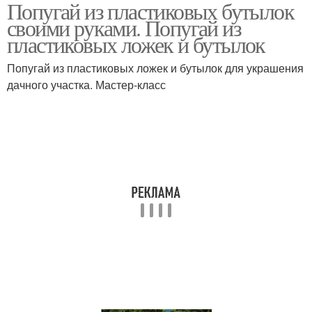
Попугай из пластиковых бутылок
Птица из пластиковых
Бутылки для сада
своими руками. Попугай из
бутылок
пластиковых ложек и бутылок
Попугай из пластиковых ложек и бутылок для украшения
Павлин из пластиковых
дачного участка. Мастер-класс
Пластиковые бутылки
бутылок
Кеша из пластиковых
Поделки из бутылок
бутылок
Пуфик из пластиковых
Аист из пластиковых
бутылок
бутылок
Аисты из пластиковых