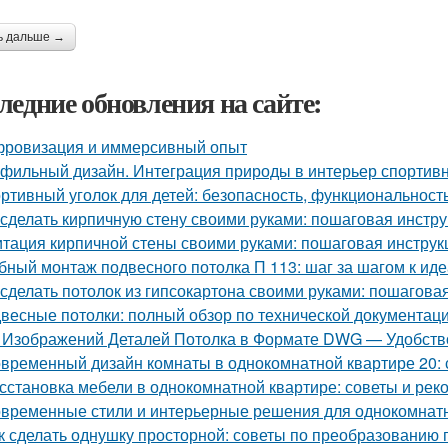
ь дальше →
ледние обновления на сайте:
ровизация и иммерсивный опыт
фильный дизайн. Интеграция природы в интерьер спортив
ртивный уголок для детей: безопасность, функциональност
 сделать кирпичную стену своими руками: пошаговая инстр
тация кирпичной стены своими руками: пошаговая инструк
бный монтаж подвесного потолка П 113: шаг за шагом к ид
 сделать потолок из гипсокартона своими руками: пошагова
весные потолки: полный обзор по технической документац
 Изображений Деталей Потолка в Формате DWG — Удобство
временный дизайн комнаты в однокомнатной квартире 20: с
сстановка мебели в однокомнатной квартире: советы и ре
временные стили и интерьерные решения для однокомнат
к сделать однушку просторной: советы по преобразованию 