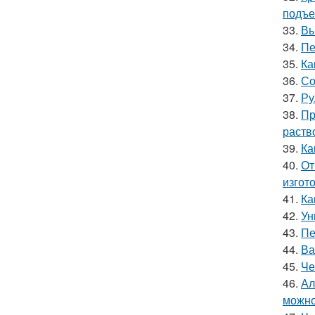
подъ
33.
Вы
34.
Пе
35.
Ка
36.
Со
37.
Ру
38.
Пр
раств
39.
Ка
40.
От
изгот
41.
Ка
42.
Ун
43.
Пе
44.
Ва
45.
Че
46.
Ал
можно