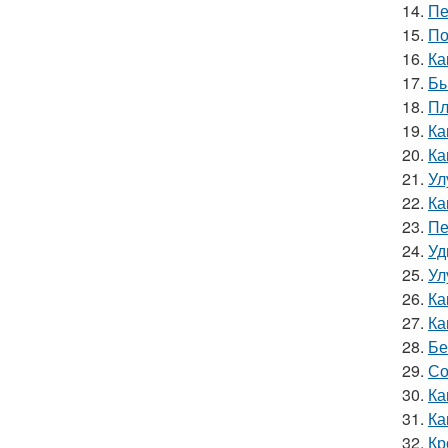
14.
Пе
15.
По
16.
Ка
17.
Бы
18.
Пл
19.
Ка
20.
Ка
21.
Ул
22.
Ка
23.
Пе
24.
Уд
25.
Ул
26.
Ка
27.
Ка
28.
Бе
29.
Со
30.
Ка
31.
Ка
32.
Кр