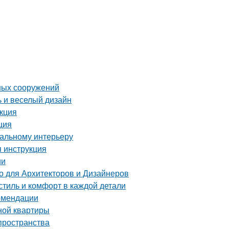
ных сооружений
ь и веселый дизайн
укция
ция
еальному интерьеру
я инструкция
ии
 для Архитекторов и Дизайнеров
тиль и комфорт в каждой детали
комендации
ной квартиры
пространства