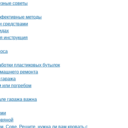
езные советы
эффективные методы
ми средствами
идах
ая инструкция
соса
аботки пластиковых бутылок
домашнего ремонта
 гаража
м или погребом
але гаража важна
ами
овяной
 Сове. Решите, нужна ли вам кровать с