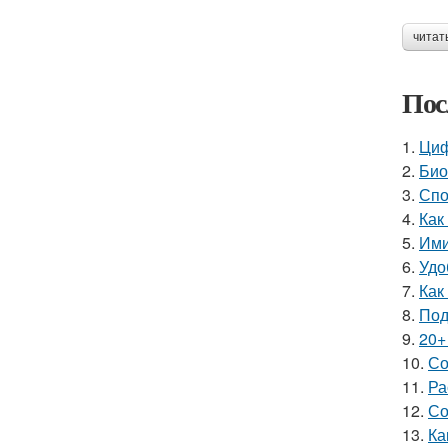
читат
Пос
1.
Циф
2.
Био
3.
Спо
4.
Как
5.
Ими
6.
Удо
7.
Как
8.
Под
9.
20+
10.
Со
11.
Ра
12.
Со
13.
Ка