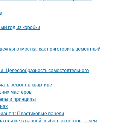
е
ый год из коробки
вечная отмостка: как приготовить цементный
ми. Целесообразность самостоятельного
ачать ремонт в квартире
шних мастеров
тапы и принципы
енах
риант 1: Пластиковые панели
ва плитке в ванной: выбор экспертов — чем