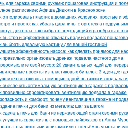
чь для гаража своими руками: пошаговая инструкция и пол
лное расписание: Афиша Дидюли в Красноярске
к отполировать пластик в домашних условиях: простые и 
стро и просто: как убрать царапины с оргстекла подручны
интус для пола: как выбрать подходящий и разобраться в в
к быстро и эффективно откачать воду из подвала: пошагов
к выбрать идеальную картину для вашей гостиной
учшите эффективность насоса: как сделать приямок для на
к правильно организовать дренаж подвала частного дома
реосмыслите свой мусор: 20 удивительных идей для перер
ивительные проекты из пластиковых бутылок: 3 идеи для 
учшите свою жизнь с помощью одной вытяжки из подвала и
к обеспечить оптимальную вентиляцию в гараже с подвало
к правильно спроектировать вентиляцию подвала в гараже
зопасность и комфорт: почему вентиляция в гараже и подв
здание печки для бани из металла: шаг за шагом
к сделать печь для бани из нержавеющей стали своими рук
к улучшить свою жизнь с помощью лайфхаков от Анны Мур
овать с выдвижными ящиками или с подъёмным механизмом.