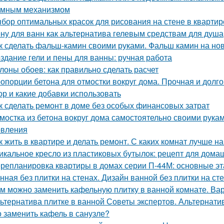
емным механизмом
бор оптимальных красок для рисования на стене в квартир
ну для ванн как альтернатива гелевым средствам для душа
к сделать фальш-камин своими руками. Фальш камин на нов
здание гели и пены для ванны: ручная работа
лоны обоев: как правильно сделать расчет
опорции бетона для отмостки вокруг дома. Прочная и долго
ор и какие добавки использовать
к сделать ремонт в доме без особых финансовых затрат
мостка из бетона вокруг дома самостоятельно своими рука
овления
к жить в квартире и делать ремонт. С каких комнат лучше н
икальное кресло из пластиковых бутылок: рецепт для дома
репланировка квартиры в домах серии П-44М: основные э
нная без плитки на стенах. Дизайн ванной без плитки на ст
м можно заменить кафельную плитку в ванной комнате. Ва
ьтернатива плитке в ванной Советы экспертов. Альтернати
 заменить кафель в санузле?