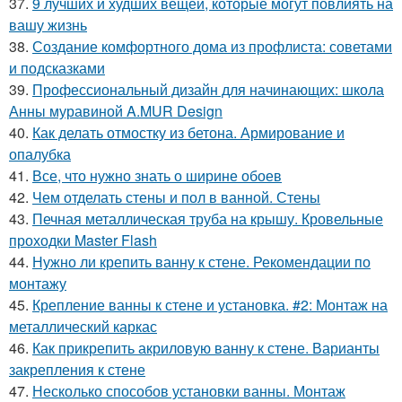
37.
9 лучших и худших вещей, которые могут повлиять на
вашу жизнь
38.
Создание комфортного дома из профлиста: советами
и подсказками
39.
Профессиональный дизайн для начинающих: школа
Анны муравиной A.MUR Design
40.
Как делать отмостку из бетона. Армирование и
опалубка
41.
Все, что нужно знать о ширине обоев
42.
Чем отделать стены и пол в ванной. Стены
43.
Печная металлическая труба на крышу. Кровельные
проходки Master Flash
44.
Нужно ли крепить ванну к стене. Рекомендации по
монтажу
45.
Крепление ванны к стене и установка. #2: Монтаж на
металлический каркас
46.
Как прикрепить акриловую ванну к стене. Варианты
закрепления к стене
47.
Несколько способов установки ванны. Монтаж