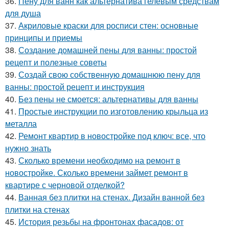
36.
Пену для ванн как альтернатива гелевым средствам
для душа
37.
Акриловые краски для росписи стен: основные
принципы и приемы
38.
Создание домашней пены для ванны: простой
рецепт и полезные советы
39.
Создай свою собственную домашнюю пену для
ванны: простой рецепт и инструкция
40.
Без пены не смоется: альтернативы для ванны
41.
Простые инструкции по изготовлению крыльца из
металла
42.
Ремонт квартир в новостройке под ключ: все, что
нужно знать
43.
Сколько времени необходимо на ремонт в
новостройке. Сколько времени займет ремонт в
квартире с черновой отделкой?
44.
Ванная без плитки на стенах. Дизайн ванной без
плитки на стенах
45.
История резьбы на фронтонах фасадов: от