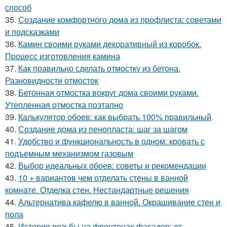
способ
35.
Создание комфортного дома из профлиста: советами
и подсказками
36.
Камин своими руками декоративный из коробок.
Процесс изготовления камина
37.
Как правильно сделать отмостку из бетона.
Разновидности отмосток
38.
Бетонная отмостка вокруг дома своими руками.
Утепленная отмостка поэтапно
39.
Калькулятор обоев: как выбрать 100% правильный
40.
Создание дома из пенопласта: шаг за шагом
41.
Удобство и функциональность в одном: кровать с
подъемным механизмом газовым
42.
Выбор идеальных обоев: советы и рекомендации
43.
10 + вариантов чем отделать стены в ванной
комнате. Отделка стен. Нестандартные решения
44.
Альтернатива кафелю в ванной. Окрашивание стен и
пола
45.
История резьбы на фронтонах фасадов: от