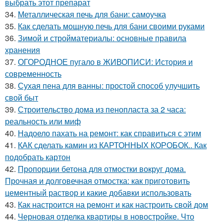
выбрать этот препарат
34.
Металлическая печь для бани: самоучка
35.
Как сделать мощную печь для бани своими руками
36.
Зимой и стройматериалы: основные правила
хранения
37.
ОГОРОДНОЕ пугало в ЖИВОПИСИ: История и
современность
38.
Сухая пена для ванны: простой способ улучшить
свой быт
39.
Строительство дома из пенопласта за 2 часа:
реальность или миф
40.
Надоело пахать на ремонт: как справиться с этим
41.
КАК сделать камин из КАРТОННЫХ КОРОБОК.. Как
подобрать картон
42.
Пропорции бетона для отмостки вокруг дома.
Прочная и долговечная отмостка: как приготовить
цементный раствор и какие добавки использовать
43.
Как настроится на ремонт и как настроить свой дом
44.
Черновая отделка квартиры в новостройке. Что