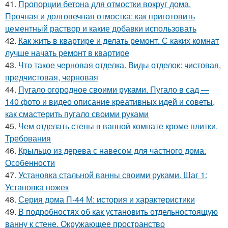
41.
Пропорции бетона для отмостки вокруг дома.
Прочная и долговечная отмостка: как приготовить
цементный раствор и какие добавки использовать
42.
Как жить в квартире и делать ремонт. С каких комнат
лучше начать ремонт в квартире
43.
Что такое черновая отделка. Виды отделок: чистовая,
предчистовая, черновая
44.
Пугало огородное своими руками. Пугало в сад —
140 фото и видео описание креативных идей и советы,
как смастерить пугало своими руками
45.
Чем отделать стены в ванной комнате кроме плитки.
Требования
46.
Крыльцо из дерева с навесом для частного дома.
Особенности
47.
Установка стальной ванны своими руками. Шаг 1:
Установка ножек
48.
Серия дома П-44 М: история и характеристики
49.
В подробностях об как установить отдельностоящую
ванну к стене. Окружающее пространство