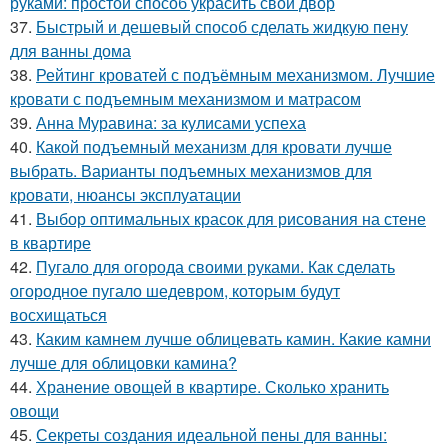
руками: простой способ украсить свой двор
37.
Быстрый и дешевый способ сделать жидкую пену
для ванны дома
38.
Рейтинг кроватей с подъёмным механизмом. Лучшие
кровати с подъемным механизмом и матрасом
39.
Анна Муравина: за кулисами успеха
40.
Какой подъемный механизм для кровати лучше
выбрать. Варианты подъемных механизмов для
кровати, нюансы эксплуатации
41.
Выбор оптимальных красок для рисования на стене
в квартире
42.
Пугало для огорода своими руками. Как сделать
огородное пугало шедевром, которым будут
восхищаться
43.
Каким камнем лучше облицевать камин. Какие камни
лучше для облицовки камина?
44.
Хранение овощей в квартире. Сколько хранить
овощи
45.
Секреты создания идеальной пены для ванны: