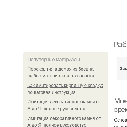
Раб
Популярные материалы
Зим
Перекрытия в домах из бревна:
выбор материала и технологии
Как имитировать кирпичную кладку:
пошаговая инструкция
Мож
Имитация декоративного камня от
вре
А до Я: полное руководство
Имитация декоративного камня от
Основ
А до Я: полное руководство
гидро