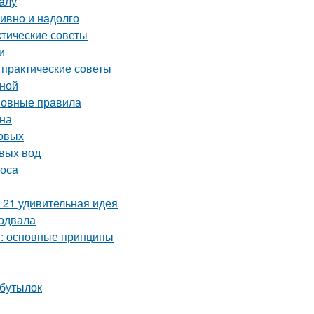
алу
тивно и надолго
ктические советы
и
 практические советы
иной
сновные правила
йна
товых
вых вод
соса
 21 удивительная идея
подвала
м: основные принципы
 бутылок