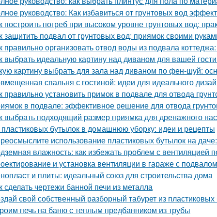
лное руководство: как выбрать плинтус для пола по матери
лное руководство: Как избавиться от грунтовых вод эффек
к построить погреб при высоком уровне грунтовых вод: пра
к защитить подвал от грунтовых вод: приямок своими рукам
к правильно организовать отвод воды из подвала коттеджа:
к выбрать идеальную картину над диваном для вашей гост
кую картину выбрать для зала над диваном по фен-шуй: о
вмещенная спальня с гостиной: идеи для идеального диза
к правильно установить примок в подвале для отвода грун
иямок в подвале: эффективное решение для отвода грунто
к выбрать подходящий размер приямка для дренажного на
 пластиковых бутылок в домашнюю уборку: идеи и рецепты
реосмыслите использование пластиковых бутылок на даче:
дземная влажность: как избежать проблем с вентиляцией 
оектирование и установка вентиляции в гараже с подвало
нопласт и плиты: идеальный союз для строительства дома
к сделать чертежи банной печи из металла
здай свой собственный разборный табурет из пластиковых
роим печь на баню с теплым предбанником из трубы