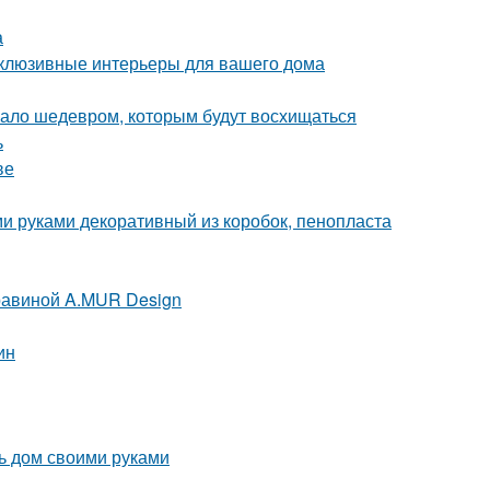
а
склюзивные интерьеры для вашего дома
угало шедевром, которым будут восхищаться
ь
ве
и руками декоративный из коробок, пенопласта
равиной A.MUR Design
ин
ь дом своими руками