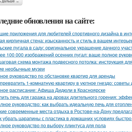
ь дальше →
ледние обновления на сайте:
шие приложения для любителей спортивного дизайна в инт
ая кирпичная стена: изысканность и стиль в вашем интерье
ьские пугала в саду: оригинальное украшение дачного учас
ее 100 000 изображений осенних пугал: ваше полное руков
аговая схема монтажа подвесного потолка: инструкция д
ие необычные музеи
ное руководство по обстановке квартир для аренды
 превратить 1-комнатную квартиру в уютное гнездо: советы
ное расписание: Афиша Дидюли в Красноярске
пить печь для гаража на дровах длительного горения: эфф
лное руководство: как выбрать идеальную печь для отопле
кие современные места отдыха в Ростове-на-Дону предлаг
к убрать царапины с пластика в домашних условиях быстр
лное руководство по выбору плинтуса для пола