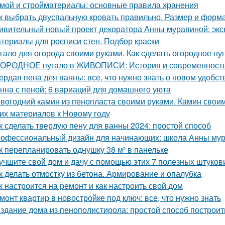
мой и стройматериалы: основные правила хранения
к выбрать двуспальную кровать правильно. Размер и форм
ивительный новый проект декоратора Анны муравиной: эк
териалы для росписи стен. Подбор краски
гало для огорода своими руками. Как сделать огородное п
ОРОДНОЕ пугало в ЖИВОПИСИ: История и современност
ердая пена для ванны: все, что нужно знать о новом удобст
нна с пеной: 6 вариаций для домашнего уюта
вогодний камин из пенопласта своими руками. Камин своим
гих материалов к Новому году
к сделать твердую пену для ванны 2024: простой способ
офессиональный дизайн для начинающих: школа Анны му
к перепланировать однушку 38 м² в панельке
учшите свой дом и дачу с помощью этих 7 полезных штуков
к делать отмостку из бетона. Армирование и опалубка
к настроится на ремонт и как настроить свой дом
монт квартир в новостройке под ключ: все, что нужно знать
здание дома из пенополистирола: простой способ построит