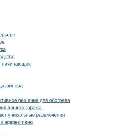
ерьере
ре
тка
одство
ля начинающих
 дизайнера
ективное решение для обогрева
ния вашего гаража
ают уникальные развлечения
о и эффективно