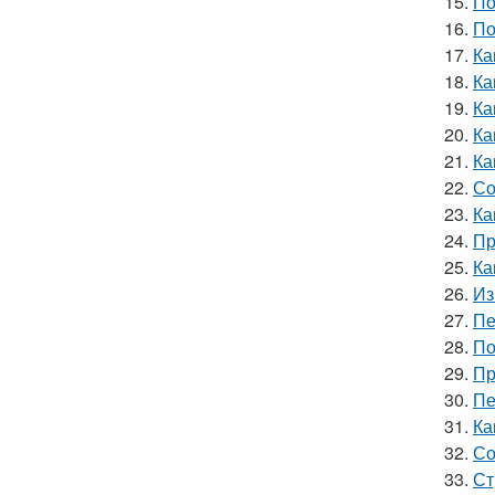
15.
По
16.
По
17.
Ка
18.
Ка
19.
Ка
20.
Ка
21.
Ка
22.
Со
23.
Ка
24.
Пр
25.
Ка
26.
Из
27.
Пе
28.
По
29.
Пр
30.
Пе
31.
Ка
32.
Со
33.
Ст