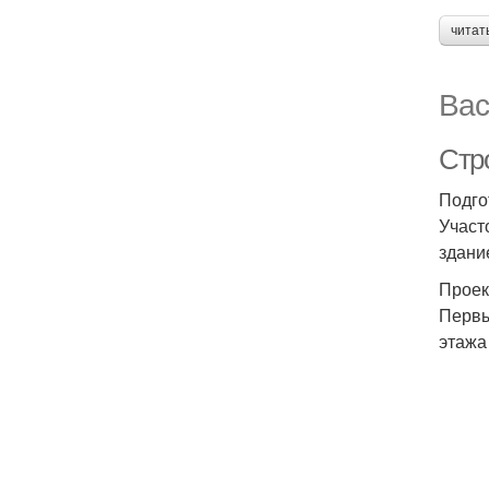
читат
Вас
Стр
Подго
Участ
здани
Проек
Первы
этажа