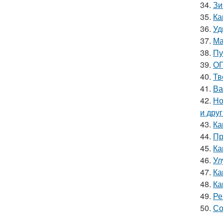
34.
Зи
35.
Ка
36.
Уд
37.
Ма
38.
Пу
39.
ОГ
40.
Тв
41.
Ва
42.
Но
и дру
43.
Ка
44.
Пр
45.
Ка
46.
Ул
47.
Ка
48.
Ка
49.
Ре
50.
Со