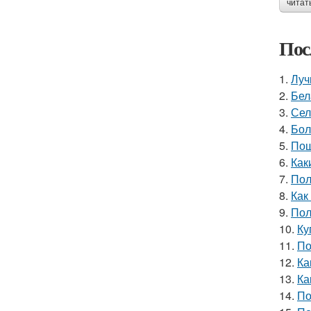
читат
Пос
1.
Луч
2.
Бел
3.
Сел
4.
Бол
5.
Пош
6.
Как
7.
Пол
8.
Как
9.
Пол
10.
Ку
11.
По
12.
Ка
13.
Ка
14.
По