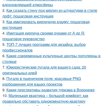
вдохновляющей атмосферы
2.
Как создать стену под кирпич из штукатурки в стиле
лофт: пошаговая инструкция
3.
Как имитировать кирпичную кладку: пошаговая
инструкция
4.
Имитация кирпича своими руками от А до Я:
пошаговое руководство
5.
ТОП-7 лучших программ для дизайна: выбор
профессионалов
6.
Какие современные культурные центры популярны в
столице
7.
Юмористические пугала для вашего сада: 20
оригинальных идей
8.
Пугало в пшеничном поле: красивые PNG
изображения для ваших проектов
9.
Какие перспективы развития туризма в Воронеже
10.
Маленькая квартира – большой комфорт: как
правильно обставить однокомнатную квартиру