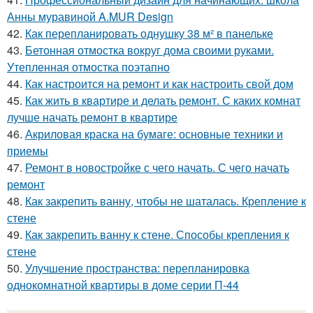
Анны муравиной A.MUR Design
42.
Как перепланировать однушку 38 м² в панельке
43.
Бетонная отмостка вокруг дома своими руками.
Утепленная отмостка поэтапно
44.
Как настроится на ремонт и как настроить свой дом
45.
Как жить в квартире и делать ремонт. С каких комнат
лучше начать ремонт в квартире
46.
Акриловая краска на бумаге: основные техники и
приемы
47.
Ремонт в новостройке с чего начать. С чего начать
ремонт
48.
Как закрепить ванну, чтобы не шаталась. Крепление к
стене
49.
Как закрепить ванну к стене. Способы крепления к
стене
50.
Улучшение пространства: перепланировка
однокомнатной квартиры в доме серии П-44