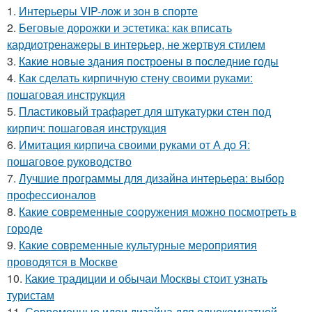
1.
Интерьеры VIP-лож и зон в спорте
2.
Беговые дорожки и эстетика: как вписать
кардиотренажеры в интерьер, не жертвуя стилем
3.
Какие новые здания построены в последние годы
4.
Как сделать кирпичную стену своими руками:
пошаговая инструкция
5.
Пластиковый трафарет для штукатурки стен под
кирпич: пошаговая инструкция
6.
Имитация кирпича своими руками от А до Я:
пошаговое руководство
7.
Лучшие программы для дизайна интерьера: выбор
профессионалов
8.
Какие современные сооружения можно посмотреть в
городе
9.
Какие современные культурные мероприятия
проводятся в Москве
10.
Какие традиции и обычаи Москвы стоит узнать
туристам
11.
Современные идеи дизайна для однокомнатной