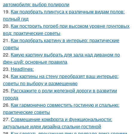
автомобиля: выбор полироли
19.
Как подобрать плинтуса к различным видам полов:
полный гид
20.
Как построить погреб при высоком уровне грунтовых
вод: практические советы
21.
Как подобрать картину в интерьер: практические
советы
22.
Какую картину выбрать для зала над диваном по
фен-шуй: основные правила
23.
Headlines:
24.
Как картины на стену преобразят ваш интерьер:
советы по выбору и размещению
25.
Расскажите о роли железной дороги в развитии
города
26.
Как гармонично совместить гостиную и спальню:
практические советы
27.
Совмещение комфорта и функциональности:
актуальные идеи дизайна спальни-гостиной
28.
Как сделать дренажную яму в подвале дома своими