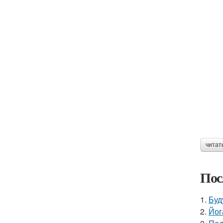
читат
Пос
1.
Буд
2.
Йог