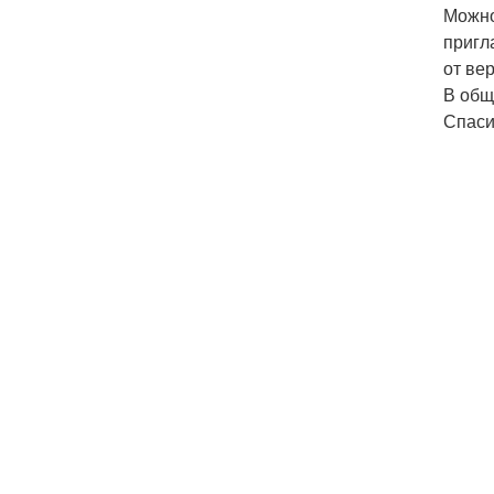
Можно
пригл
от ве
В общ
Спаси