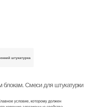
енний штукатурка
м блокам. Смеси для штукатурки
Главное условие, которому должен
это хорошие адгезионные свойства.