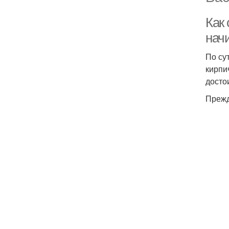
Как 
нач
По су
кирпи
досто
Прежд