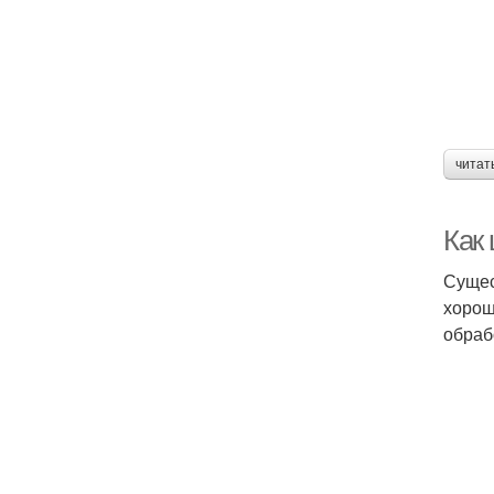
читат
Как
Сущес
хорош
обраб