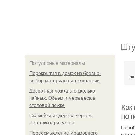
Шту
Популярные материалы
Перекрытия в домах из бревна:
пе
выбор материала и технологии
Десертная ложка это сколько
чайных. Объем и мера веса в
столовой ложке
Как
по 
Скамейки из дерева чертеж.
Чертежи и размеры
Пеноб
Переосмысление мраморного
соотв