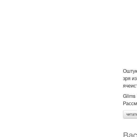
Оштук
зря и
ячеис
Glims
Рассм
читат
Вас