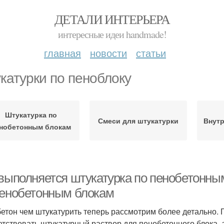
ДЕТАЛИ ИНТЕРЬЕРА
интересные идеи handmade!
главная
новости
статьи
катурки по пеноблоку
Штукатурка по
Смеси для штукатурки
Внутр
нобетонным блокам
 выполняется штукатурка по пенобетонны
пенобетонным блокам
етон чем штукатурить теперь рассмотрим более детально. 
етствовать штукатурный раствор для пенобетонного блока- 