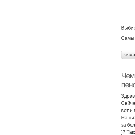
Выбир
Самым
читат
Чем 
пен
Здрав
Сейча
вот и
На ни
за бе
)? Та