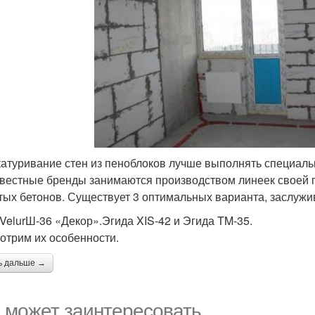
атуривание стен из пеноблоков лучше выполнять специаль
звестные бренды занимаются производством линеек своей п
тых бетонов. Существует 3 оптимальных варианта, заслуж
 VelurШ-36 «Декор».Эгида XIS-42 и Эгида TM-35.
отрим их особенности.
ь дальше →
 может заинтересовать