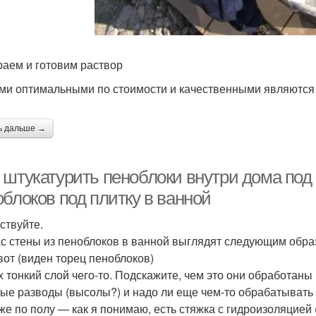
аем и готовим раствор
и оптимальными по стоимости и качественными являются 
ь дальше →
штукатурить пеноблоки внутри дома под п
облоков под плитку в ванной
ствуйте.
с стены из пеноблоков в ванной выглядят следующим обра
 вот (виден торец пеноблоков)
х тонкий слой чего-то. Подскажите, чем это они обработаны 
лые разводы (высолы?) и надо ли еще чем-то обрабатывать 
кже по полу — как я понимаю, есть стяжка с гидроизоляцией