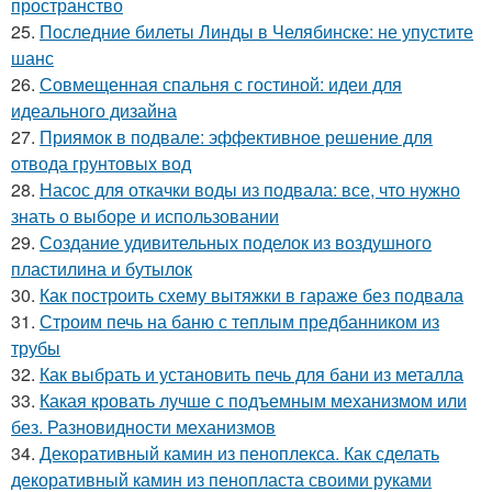
пространство
25.
Последние билеты Линды в Челябинске: не упустите
шанс
26.
Совмещенная спальня с гостиной: идеи для
идеального дизайна
27.
Приямок в подвале: эффективное решение для
отвода грунтовых вод
28.
Насос для откачки воды из подвала: все, что нужно
знать о выборе и использовании
29.
Создание удивительных поделок из воздушного
пластилина и бутылок
30.
Как построить схему вытяжки в гараже без подвала
31.
Строим печь на баню с теплым предбанником из
трубы
32.
Как выбрать и установить печь для бани из металла
33.
Какая кровать лучше с подъемным механизмом или
без. Разновидности механизмов
34.
Декоративный камин из пеноплекса. Как сделать
декоративный камин из пенопласта своими руками