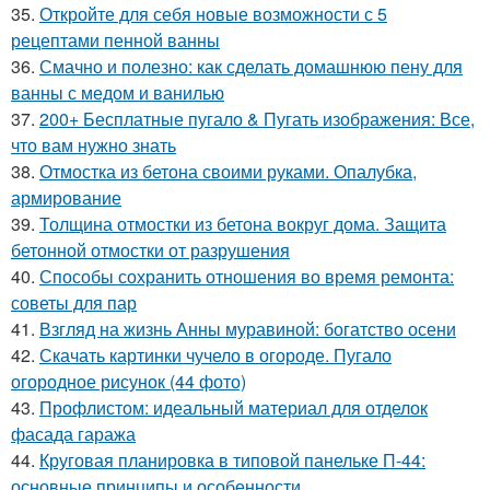
35.
Откройте для себя новые возможности с 5
рецептами пенной ванны
36.
Смачно и полезно: как сделать домашнюю пену для
ванны с медом и ванилью
37.
200+ Бесплатные пугало & Пугать изображения: Все,
что вам нужно знать
38.
Отмостка из бетона своими руками. Опалубка,
армирование
39.
Толщина отмостки из бетона вокруг дома. Защита
бетонной отмостки от разрушения
40.
Способы сохранить отношения во время ремонта:
советы для пар
41.
Взгляд на жизнь Анны муравиной: богатство осени
42.
Скачать картинки чучело в огороде. Пугало
огородное рисунок (44 фото)
43.
Профлистом: идеальный материал для отделок
фасада гаража
44.
Круговая планировка в типовой панельке П-44:
основные принципы и особенности