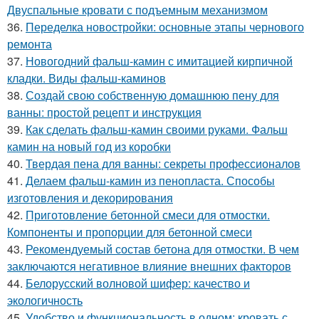
Двуспальные кровати с подъемным механизмом
36.
Переделка новостройки: основные этапы чернового
ремонта
37.
Новогодний фальш-камин с имитацией кирпичной
кладки. Виды фальш-каминов
38.
Создай свою собственную домашнюю пену для
ванны: простой рецепт и инструкция
39.
Как сделать фальш-камин своими руками. Фальш
камин на новый год из коробки
40.
Твердая пена для ванны: секреты профессионалов
41.
Делаем фальш-камин из пенопласта. Способы
изготовления и декорирования
42.
Приготовление бетонной смеси для отмостки.
Компоненты и пропорции для бетонной смеси
43.
Рекомендуемый состав бетона для отмостки. В чем
заключаются негативное влияние внешних факторов
44.
Белорусский волновой шифер: качество и
экологичность
45.
Удобство и функциональность в одном: кровать с