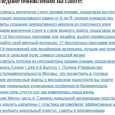
ледние обновления на сайте:
 сделать кирпичную стену своими руками: пошаговая инстр
тация декоративного камня от А до Я: полное руководство
реты создания декоративного кирпича из плиточного клея
даем кирпичную стену в стиле модного лофта: пошаговая и
-10 бесплатных программ для дизайна: выбор профессион
дайте свой мечтный интерьер: 17 бесплатных программ дл
-9 приложений для дизайнеров интерьера: лучшие инструм
ало в сельском поле: символ сельской жизни
 сделать потолок из гипсокартона своими руками: пошагова
ачать Серия 1.245.4-5 Выпуск 1: Полное Руководство
стопримечательности Москвы: что посмотреть в столице
кие интересные факты о московском транспорте вы знаете
кие уникальные кулинарные особенности Калининграда
чная печь спустя год: как изменилась наша жизнь
раж Мечты часть 4: Секреты идеальной организации простр
к удалить царапины с пластика автомобиля: эффективные 
к выбрать идеальный плинтус: советы и рекомендации