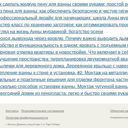
к сделать жидкую пену для ванны своими руками: простой 
з пена для ванны: как обеспечить безопасную и чистую гиги
офессиональный дизайн для начинающих: школа Анны му
стер-класс по хранению заготовок: как оптимизировать про
гляд на жизнь Анны муравиной: богатство осени
оход дымохода через кровлю. Почему важно выводить ды
обство и функциональность в одном: кровать с подъемным
рновая отделка квартиры в новостройке. Что включает в се
учшение пространства: перепланировка двухкомнатной ква
ылечки для деревянного дома. Деревянное крыльцо с наве
епление ванны к стене и установка. #2: Монтаж на металли
ильные и практичные решения для отделки фронтона частн
сколько способов установки ванны. Монтаж чугунной ванны
вогодний домик из пенопласта: легко и быстро своими рук
Контакты
Пользовательское соглашение
Обратная св
Политика конфидециальности
Копирование раз
г. Москва, Довженко улица 4 корп.1, м. Парк Победы