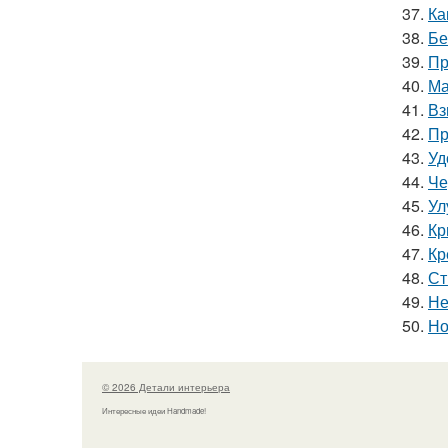
37.
Ка
38.
Бе
39.
Пр
40.
Ма
41.
Вз
42.
Пр
43.
Уд
44.
Че
45.
Ул
46.
Кр
47.
Кр
48.
Ст
49.
Не
50.
Но
© 2026 Детали интерьера
Интересные идеи Handmade!