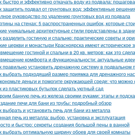
к быстро и эффективно откачать воду из подвала: пошагов
к защитить подвал от грунтовых вод: эффективные решени
лное руководство по удалению грунтовых вод из подвала
ртины на стенах: 5 распространенных ошибок, которые стои
кие уникальные архитектурные стили представлены в здан
к разделить гостиную и спальню: практические советы и ор
кие церкви и монастыри Красноярска имеют историческое 
вмещение гостиной и спальни в 20 кв. метров: как это сдел
вмещение комфорта и функциональности: актуальные идеи
к правильно установить дренажную систему в подвальном
к выбрать подходящий размер приямка для дренажного на
кономьте деньги и помогите окружающей среде: что можно 
к из пластиковых бутылок сделать уютный сад
роим банную печь из железа своими руками: этапы и подска
здание печи для бани из трубы: подробный обзор
к выбрать и установить печь для бани из металла
нная печь из металла: выбор, установка и эксплуатация
осто и быстро: секреты создания большой пены в ванной
к выбрать оптимальную ширину обоев для своей комнаты