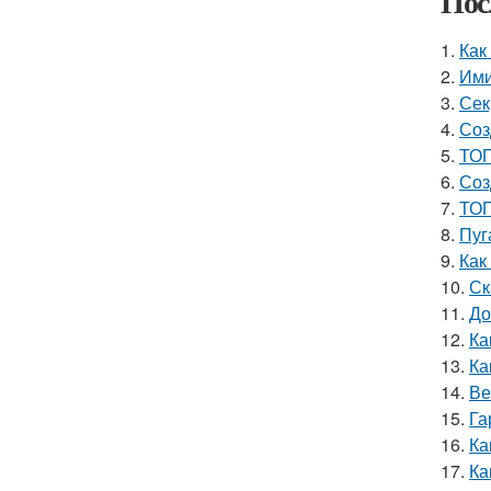
Пос
1.
Как
2.
Ими
3.
Сек
4.
Соз
5.
ТОП
6.
Соз
7.
ТОП
8.
Пуг
9.
Как
10.
Ск
11.
До
12.
Ка
13.
Ка
14.
Ве
15.
Га
16.
Ка
17.
Ка