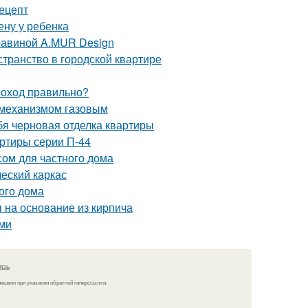
рецепт
ену у ребенка
равиной A.MUR Design
странство в городской квартире
моход правильно?
 механизмом газовым
бя черновая отделка квартиры
ртиры серии П-44
сом для частного дома
ческий каркас
ого дома
 на основание из кирпича
ами
язь
решено при указании обратной гиперссылки.