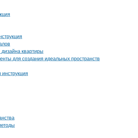
укция
нструкция
алов
я дизайна квартиры
енты для создания идеальных пространств
я инструкция
анства
методы