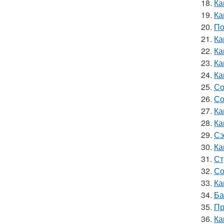
18.
Ка
19.
Ка
20.
По
21.
Ка
22.
Ка
23.
Ка
24.
Ка
25.
Со
26.
Со
27.
Ка
28.
Ка
29.
Сэ
30.
Ка
31.
Ст
32.
Со
33.
Ка
34.
Ба
35.
Пр
36.
Ка