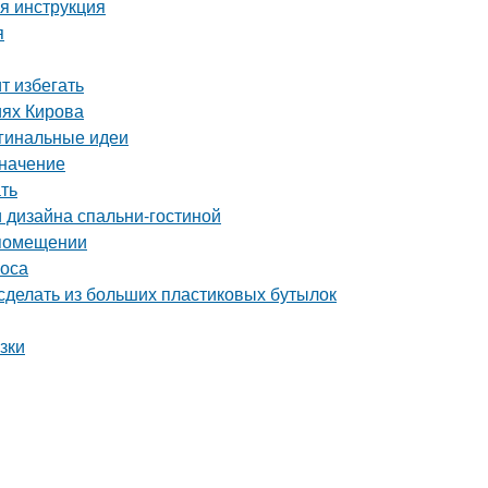
ая инструкция
я
т избегать
иях Кирова
игинальные идеи
значение
ать
 дизайна спальни-гостиной
 помещении
соса
сделать из больших пластиковых бутылок
зки