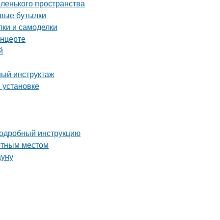
аленького пространства
овые бутылки
ки и самоделки
онцерте
й
ный инструктаж
и установке
 подробный инструкцию
ютным местом
ауну