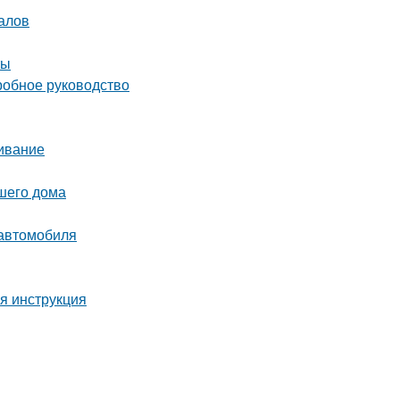
алов
ты
робное руководство
живание
ашего дома
 автомобиля
ая инструкция