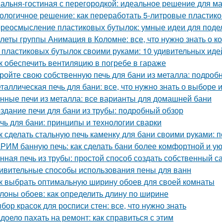
альня-гостиная с перегородкой: идеальное решение для м
ологичное решение: как переработать 5-литровые пластик
реосмысление пластиковых бутылок: умные идеи для подел
леты группы Анимация в Коломне: все, что нужно знать о к
 пластиковых бутылок своими руками: 10 удивительных иде
к обеспечить вентиляцию в погребе в гараже
ройте свою собственную печь для бани из металла: подроб
таллическая печь для бани: все, что нужно знать о выборе 
нные печи из металла: все варианты для домашней бани
здание печи для бани из трубы: подробный обзор
чь для бани: принципы и технологии сварки
к сделать стальную печь каменку для бани своими руками:
РИМ банную печь: как сделать бани более комфортной и у
нная печь из трубы: простой способ создать собственный с
ивительные способы использования пены для ванн
к выбрать оптимальную ширину обоев для своей комнаты
лоны обоев: как определить длину по ширине
бор красок для росписи стен: все, что нужно знать
доело пахать на ремонт: как справиться с этим