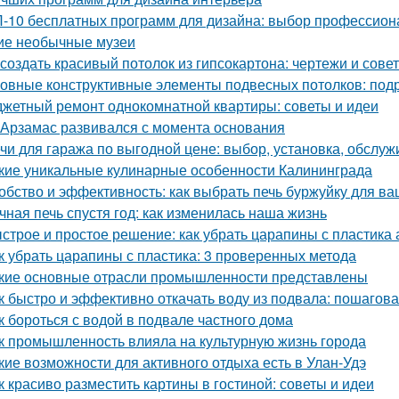
-10 бесплатных программ для дизайна: выбор профессион
ие необычные музеи
 создать красивый потолок из гипсокартона: чертежи и сове
овные конструктивные элементы подвесных потолков: под
жетный ремонт однокомнатной квартиры: советы и идеи
 Арзамас развивался с момента основания
чи для гаража по выгодной цене: выбор, установка, обслу
кие уникальные кулинарные особенности Калининграда
обство и эффективность: как выбрать печь буржуйку для в
чная печь спустя год: как изменилась наша жизнь
строе и простое решение: как убрать царапины с пластика
к убрать царапины с пластика: 3 проверенных метода
кие основные отрасли промышленности представлены
к быстро и эффективно откачать воду из подвала: пошагов
к бороться с водой в подвале частного дома
к промышленность влияла на культурную жизнь города
кие возможности для активного отдыха есть в Улан-Удэ
к красиво разместить картины в гостиной: советы и идеи