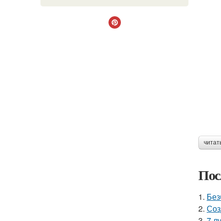
читат
Пос
1.
Без
2.
Соз
3.
7 л