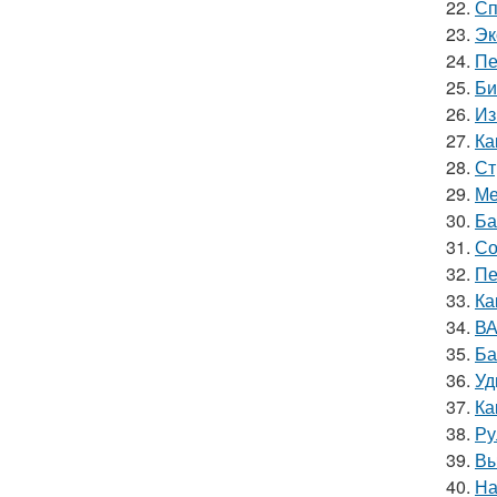
22.
Сп
23.
Эк
24.
Пе
25.
Би
26.
Из
27.
Ка
28.
Ст
29.
Ме
30.
Ба
31.
Со
32.
Пе
33.
Ка
34.
ВА
35.
Ба
36.
Уд
37.
Ка
38.
Ру
39.
Вы
40.
На