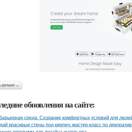
ь дальше →
ледние обновления на сайте:
барьерная среда. Создание комфортных условий для люде
дай красивые стены под кирпич: мастер-класс по декорати
учших программ для дизайна интерьера