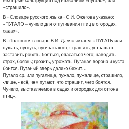
нехитрые конструкции под названием «пугало», или
«страшило».
В «Словаре русского языка» С.И. Ожегова указано:
«ПУГАЛО – чучело для отпугивания птиц в огородах,
садах».
В «Толковом словаре В.И. Даля» читаем: «ПУГАТЬ или
пужать, пугнуть, пугивать кого, страшить, устрашать,
заставить робеть; бояться, опасаться чего; наводить
страх, боязнь; грозить, угрожать. Пуганая ворона и куста
боится. Пуганый зверь далеко бежит…
Пугало ср. или пугалище, пужало, пужалище, страшило,
-лище, - всё, чем пугают, что страшит, чего боятся.
Чучело, выставляемое в садах и огородах для отгона
птиц».