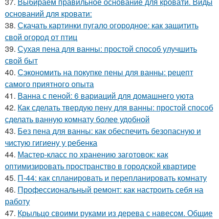
37.
Выбираем правильное основание для кровати. Виды
оснований для кровати:
38.
Скачать картинки пугало огородное: как защитить
свой огород от птиц
39.
Сухая пена для ванны: простой способ улучшить
свой быт
40.
Сэкономить на покупке пены для ванны: рецепт
самого приятного опыта
41.
Ванна с пеной: 6 вариаций для домашнего уюта
42.
Как сделать твердую пену для ванны: простой способ
сделать ванную комнату более удобной
43.
Без пена для ванны: как обеспечить безопасную и
чистую гигиену у ребенка
44.
Мастер-класс по хранению заготовок: как
оптимизировать пространство в городской квартире
45.
П-44: как спланировать и перепланировать комнату
46.
Профессиональный ремонт: как настроить себя на
работу
47.
Крыльцо своими руками из дерева с навесом. Общие