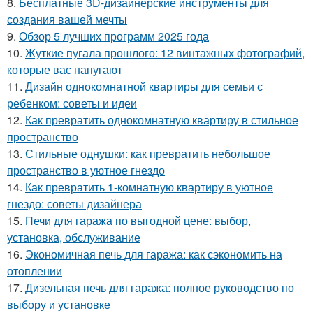
8.
Бесплатные 3D-дизайнерские инструменты для
создания вашей мечты
9.
Обзор 5 лучших программ 2025 года
10.
Жуткие пугала прошлого: 12 винтажных фотографий,
которые вас напугают
11.
Дизайн однокомнатной квартиры для семьи с
ребенком: советы и идеи
12.
Как превратить однокомнатную квартиру в стильное
пространство
13.
Стильные однушки: как превратить небольшое
пространство в уютное гнездо
14.
Как превратить 1-комнатную квартиру в уютное
гнездо: советы дизайнера
15.
Печи для гаража по выгодной цене: выбор,
установка, обслуживание
16.
Экономичная печь для гаража: как сэкономить на
отоплении
17.
Дизельная печь для гаража: полное руководство по
выбору и установке