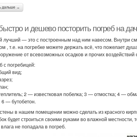
ь дальше →
 быстро и дешево посторить погреб на да
 лучший — это с построенным над ним навесом. Внутри см
ом , т.е. на погребке можете держать всё, что пожелает душ
ооружение от всевозможных осадков и прочих воздействий
б с погребицей:
бщий вид;
азрез;
лан;
теплитель; 2 — известковая побелка; 3 — отмостка; 4 — об
; 6 — бутобетон.
стены в нашем помещении можно сделать из красного кирпич
бок будет строиться своими руками во влажной местности, 
 влага не попадала в погреб.