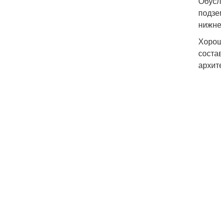
Обусл
подзе
нижне
Хорош
соста
архит