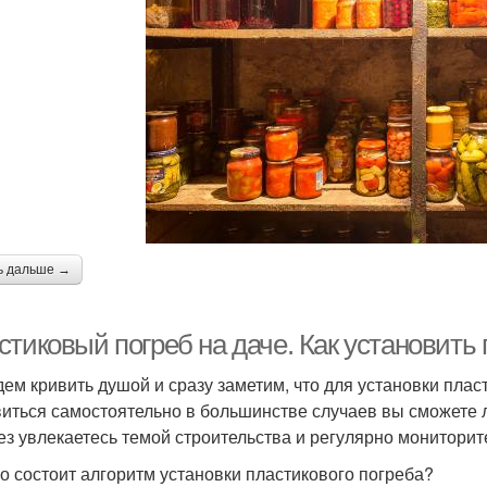
ь дальше →
стиковый погреб на даче. Как установить
дем кривить душой и сразу заметим, что для установки пла
иться самостоятельно в большинстве случаев вы сможете л
ез увлекаетесь темой строительства и регулярно монитори
го состоит алгоритм установки пластикового погреба?