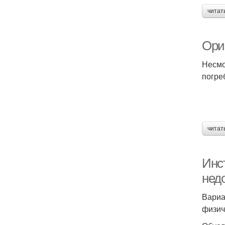
читат
Ори
Несмо
погреб
читат
Инст
нед
Вариа
физич