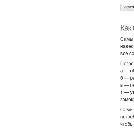
читат
Как
Самый
навес
всё с
Погре
а — о
б — р
в — п
1 — у
замок
Сами 
погре
чтобы