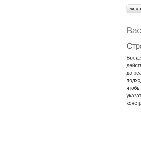
читат
Вас
Стро
Введе
дейст
до ре
подхо
чтобы
указа
конст