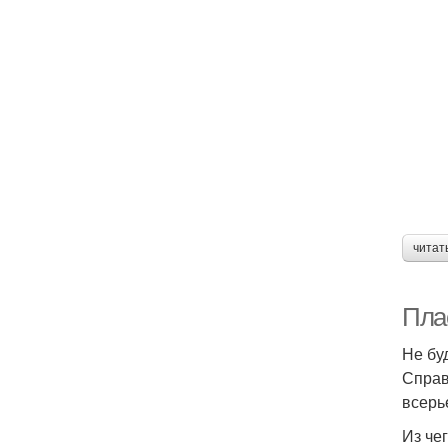
читат
Пла
Не бу
Справ
всерь
Из че