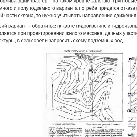
овливающий фактор – на каком уровне залегают грунтовые 
много и полуподземного варианта погреба придется отказать
й части склона, то нужно учитывать направление движения
ий вариант – обратиться к карте гидроизогипс и гидроизоп
вляется при проектировании жилого массива, дачных участк
ектуры, в сельсовет и запросить схему подземных вод.