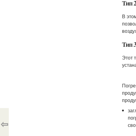
Тип 2
В это
позво
возду
Тип 3
Этот 
устан
Погре
проду
проду
заг
пог
⇦
сво