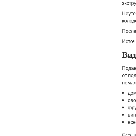
экстр
Неуте
колод
После
Источ
Вид
Подав
от по
немала
дом
ово
фру
вин
все
Есть 