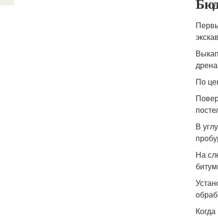
Бюд
Первы
экска
Выкап
дрена
По це
Повер
посте
В угл
пробу
На сл
битум
Устан
обраб
Когда