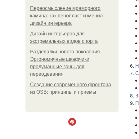
Переосмысление мраморного
камина: как пенопласт изменил
дизайн интерьера
Дизайн интерьеров для
экстремальных видов спорта
Раздевалки нового поколения.
Эргономичные шкафчики,
Н
продуманные зоны для
С
переодевания
Создание современного фронтона
из OSB: принципы и приемы
З
П