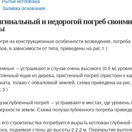
Рытье котлована
Заливка основания
гинальный и недорогой погреб своими.
ды
тря на конструкционные особенности возведения, погреба 
ов, в зависимости от типа, приведены на рис.1 ):
емные – устраивают в случае очень высокого (0,5 м) уровн
пленный ящик из дерева, пристенный погреб (пристоен к ка
ната, только с обваловкой землей, схема приведена на рис
.3 )
узаглубленный погреб – устраивают в местах, где уровень 
ерхности земли. Схема полузаглубленного погреба приведен
 его строительства потребуется вырыть котлован глубиной 
она, поднимая стены до высоты 2-2,2 м. Перекрытие выпол