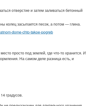
заться отверстие и затем заливаться бетонный
ны колец засыпается песок, а потом — глина.
-chastnom-dome-chto-takoe-pogreb
есто просто под землей, где что-то хранится. И
формления. На самом деле разница есть, и
 14 градусов.
. Он не предназначен для длительного хранения