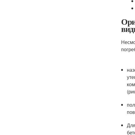
Ори
ви
Несмо
погреб
наз
уте
ком
(рис
пол
пов
Для
бет