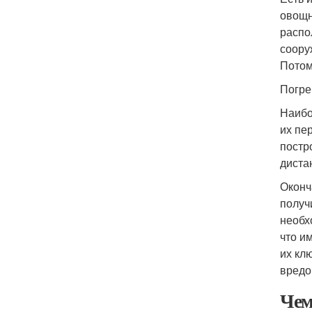
овощн
распо
соору
Потом
Погре
Наибо
их пе
постр
диста
Оконч
получ
необх
что и
их кл
вредо
Чем