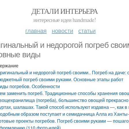
ДЕТАЛИ ИНТЕРЬЕРА
интересные идеи handmade!
главная
новости
статьи
гинальный и недорогой погреб своим
овные виды
ержание
ригинальный и недорогой погреб своими.. Погреб на даче:
юджетный погреб своими руками. Основные этапы работ
иды погребов. Особенности
ем заменить погреб. Традиционные способы хранения ово
вощехранилища (погреба), большинство овощей прекрасно 
уртах, шалашах. Такой способ используют издавна —, как 
одобным образом поступает и семидачница Алла из Ханты-
отовые проекты погребов. Погреб своими руками — пошагов
формлению (110 фото-идей)