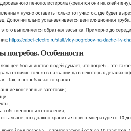
удированного пенополистирола (крепятся они на клей-пену).
пленным нужно оставить только тот участок, где будет выре
ец. Дополнительно устанавливается вентиляционная труба.
 этого выполняется обратная засыпка. Примерно до середи
ник:
https://cabel-electro.ru/stati/vidy-pogrebov-na-dache-i-v
ы погребов. Особенности
ляющее большинство людей думает, что погреб – это такое м
двала отличие только в названии да в некоторых деталях о
я. Так, в погребах часто хранят:
ашние консервные заготовки;
щи;
кты;
а собственного изготовления;
 остальное, что должно храниться при температуре от 10 до
и другой вид погреба – с температурой от 8 до 10 градусов