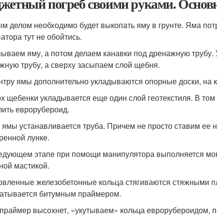
жетный погреб своими руками. Основ
м делом необходимо будет выкопать яму в грунте. Яма пот
ватора тут не обойтись.
ываем яму, а потом делаем канавки под дренажную трубу. 
жную трубу, а сверху засыпаем слой щебня.
нтру ямы дополнительно укладываются опорные доски, на к
х щебенки укладывается еще один слой геотекстиля. В том 
лить еврорубероид.
у ямы устанавливается труба. Причем не просто ставим ее н
ренной лунке.
едующем этапе при помощи манипулятора выполняется монт
ной мастикой.
овленные железобетонные кольца стягиваются стяжными пл
атывается битумным праймером.
 праймер высохнет, «укутываем» кольца еврорубероидом, 