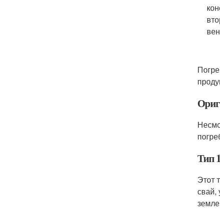
кон
вто
вен
Погре
проду
Ориг
Несмо
погре
Тип 1
Этот 
свай,
земле