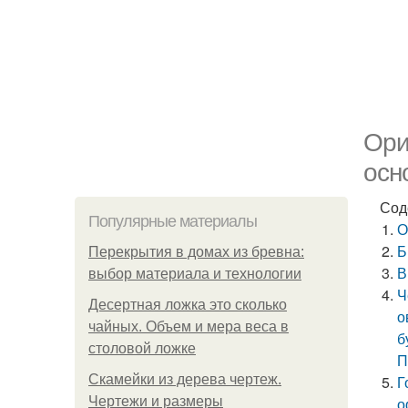
Ори
осн
Сод
Популярные материалы
О
Б
Перекрытия в домах из бревна:
В
выбор материала и технологии
Ч
Десертная ложка это сколько
о
чайных. Объем и мера веса в
б
столовой ложке
П
Скамейки из дерева чертеж.
Г
Чертежи и размеры
о