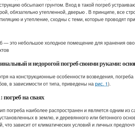
струкцию обсыпают грунтом. Вход в такой погреб устраиваю
рой, обязательно утепленной, дверью . В принципе, все ст
тиляцию и утепление, сходны с теми, которые проводят при
б — это небольшое холодное помещение для хранения овоще
ктов
инальный и недорогой погреб своими руками: осн
тря на конструкционные особенности возведения, погреба 
бов, в зависимости от типа, приведены на
рис. 1
).
: погреб на сваях
тип погреба наиболее распространен и является одним из с
 установленных в землю, и деревянного или бетонного осно
й, что зависит от климатических условий и личных предпочт