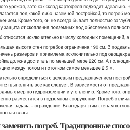
ого урожая, зато как склад картофеля подходит идеально. 
лагается под какой-либо наземной постройкой, то погреб 
жением. Кроме того, он не всегда бывает полностью заглуб
у защита от скопления подземных вод обеспечена полност
б относится исключительно к числу холодных помещений, 
льшая высота стен погребов ограничена 190 см. В подвал
речень размеров и приемлема исключительно под овощехра
ойка должна достигать по меньшей мере 220 см. А полноце
нцию между полом и потолком самое меньшее 2,5 м.
ательно определиться с целевым предназначением постройк
ится выполнить все как следует. В зависимости от предна
одимых мер по гидроизоляции и утеплению. Кроме того, опр
менно разместится в подземном сооружении. Погреб отличае
ючевая задача – ограждение. Благодаря этим стенам котлова
носная влага.
 заменить погреб. Традиционные спос