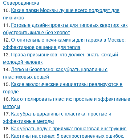
Северодвинска
10.
Какие парки Москвы лучше всего подходят для
пикников
11.
Готовые дизайн-проекты для типовых квартир: как
обустроить жилье без хлопот
12.
Отопительные печи-камины для гаража в Москве:
эффективное решение для тепла
13.
Права призывников: что должен знать каждый
молодой человек
14.
Легко и безопасно: как убрать царапины с
пластиковых вещей
15.
Какие экологические инициативы реализуются в
городе
16.
Как отполировать пластик: простые и эффективные
методы
17.
Как убрать царапины с пластика: простые и
эффективные методы
18.
Как убрать воду с приямка: пошаговая инструкция
19.
Картины на стенах: 5 распространенных ошибок,