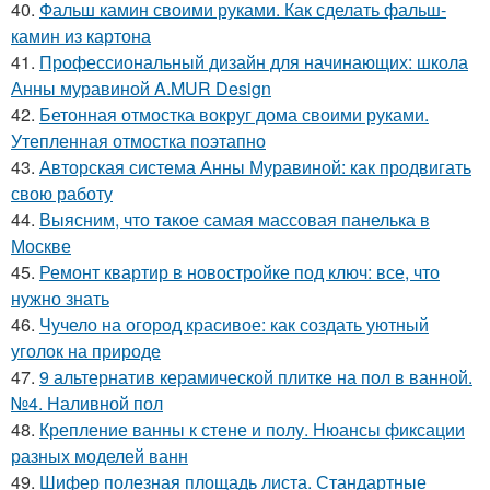
40.
Фальш камин своими руками. Как сделать фальш-
камин из картона
41.
Профессиональный дизайн для начинающих: школа
Анны муравиной A.MUR Design
42.
Бетонная отмостка вокруг дома своими руками.
Утепленная отмостка поэтапно
43.
Авторская система Анны Муравиной: как продвигать
свою работу
44.
Выясним, что такое самая массовая панелька в
Москве
45.
Ремонт квартир в новостройке под ключ: все, что
нужно знать
46.
Чучело на огород красивое: как создать уютный
уголок на природе
47.
9 альтернатив керамической плитке на пол в ванной.
№4. Наливной пол
48.
Крепление ванны к стене и полу. Нюансы фиксации
разных моделей ванн
49.
Шифер полезная площадь листа. Стандартные