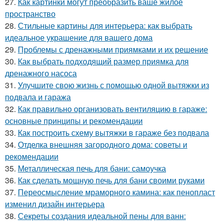
27.
Как картинки могут преобразить ваше жилое
пространство
28.
Стильные картины для интерьера: как выбрать
идеальное украшение для вашего дома
29.
Проблемы с дренажными приямками и их решение
30.
Как выбрать подходящий размер приямка для
дренажного насоса
31.
Улучшите свою жизнь с помощью одной вытяжки из
подвала и гаража
32.
Как правильно организовать вентиляцию в гараже:
основные принципы и рекомендации
33.
Как построить схему вытяжки в гараже без подвала
34.
Отделка внешняя загородного дома: советы и
рекомендации
35.
Металлическая печь для бани: самоучка
36.
Как сделать мощную печь для бани своими руками
37.
Переосмысление мраморного камина: как пенопласт
изменил дизайн интерьера
38.
Секреты создания идеальной пены для ванн: