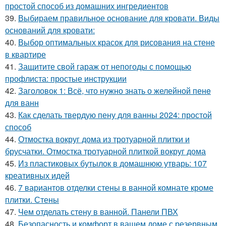
простой способ из домашних ингредиентов
39.
Выбираем правильное основание для кровати. Виды
оснований для кровати:
40.
Выбор оптимальных красок для рисования на стене
в квартире
41.
Защитите свой гараж от непогоды с помощью
профлиста: простые инструкции
42.
Заголовок 1: Всё, что нужно знать о желейной пенe
для ванн
43.
Как сделать твердую пену для ванны 2024: простой
способ
44.
Отмостка вокруг дома из тротуарной плитки и
брусчатки. Отмостка тротуарной плиткой вокруг дома
45.
Из пластиковых бутылок в домашнюю утварь: 107
креативных идей
46.
7 вариантов отделки стены в ванной комнате кроме
плитки. Стены
47.
Чем отделать стену в ванной. Панели ПВХ
48.
Безопасность и комфорт в вашем доме с резервным