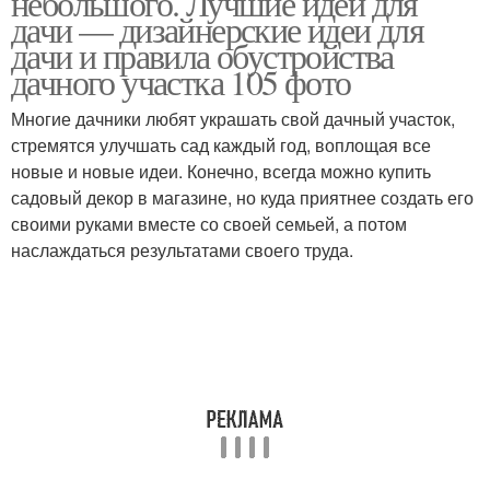
небольшого. Лучшие идеи для
дачи — дизайнерские идеи для
дачи и правила обустройства
дачного участка 105 фото
Основы под садовую
Садовая дорожка
дорожку
Многие дачники любят украшать свой дачный участок,
стремятся улучшать сад каждый год, воплощая все
новые и новые идеи. Конечно, всегда можно купить
садовый декор в магазине, но куда приятнее создать его
Приусадебные дорожки
Бетонные дорожки
своими руками вместе со своей семьей, а потом
наслаждаться результатами своего труда.