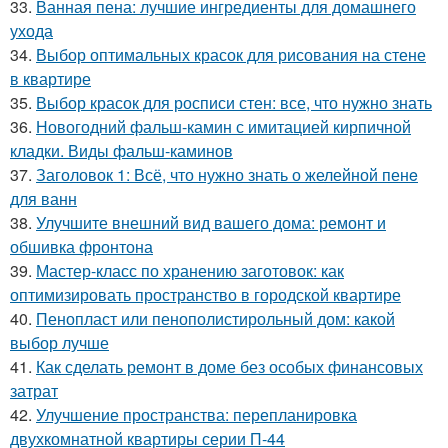
33.
Ванная пена: лучшие ингредиенты для домашнего
ухода
34.
Выбор оптимальных красок для рисования на стене
в квартире
35.
Выбор красок для росписи стен: все, что нужно знать
36.
Новогодний фальш-камин с имитацией кирпичной
кладки. Виды фальш-каминов
37.
Заголовок 1: Всё, что нужно знать о желейной пенe
для ванн
38.
Улучшите внешний вид вашего дома: ремонт и
обшивка фронтона
39.
Мастер-класс по хранению заготовок: как
оптимизировать пространство в городской квартире
40.
Пенопласт или пенополистирольный дом: какой
выбор лучше
41.
Как сделать ремонт в доме без особых финансовых
затрат
42.
Улучшение пространства: перепланировка
двухкомнатной квартиры серии П-44