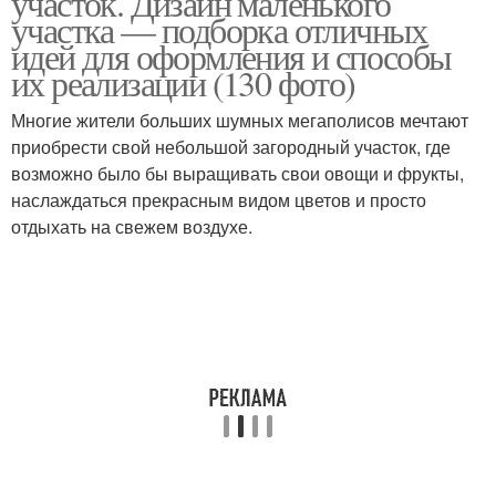
участок. Дизайн маленького
участка — подборка отличных
идей для оформления и способы
их реализации (130 фото)
Озеленение в
Садовый участок
маленьком саду
Многие жители больших шумных мегаполисов мечтают
приобрести свой небольшой загородный участок, где
возможно было бы выращивать свои овощи и фрукты,
наслаждаться прекрасным видом цветов и просто
Забор для маленького
Дорожки на участке
отдыхать на свежем воздухе.
участка
Маленький сад
Дом на участке
Дом на маленьком
Дом с участком
участке