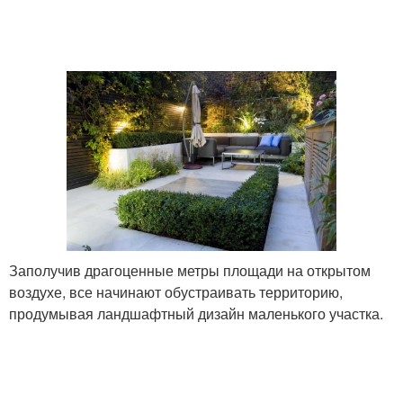
Дачные участки
Участок перед домом
Участок на зоны
Маленький огород
Клумбы на участке
Участок на даче
Заполучив драгоценные метры площади на открытом
воздухе, все начинают обустраивать территорию,
продумывая ландшафтный дизайн маленького участка.
Дизайн на маленьком
участке