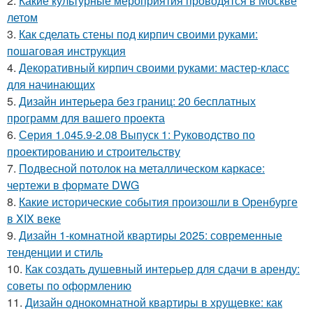
2.
Какие культурные мероприятия проводятся в Москве
летом
3.
Как сделать стены под кирпич своими руками:
пошаговая инструкция
4.
Декоративный кирпич своими руками: мастер-класс
для начинающих
5.
Дизайн интерьера без границ: 20 бесплатных
программ для вашего проекта
6.
Серия 1.045.9-2.08 Выпуск 1: Руководство по
проектированию и строительству
7.
Подвесной потолок на металлическом каркасе:
чертежи в формате DWG
8.
Какие исторические события произошли в Оренбурге
в XIX веке
9.
Дизайн 1-комнатной квартиры 2025: современные
тенденции и стиль
10.
Как создать душевный интерьер для сдачи в аренду:
советы по оформлению
11.
Дизайн однокомнатной квартиры в хрущевке: как