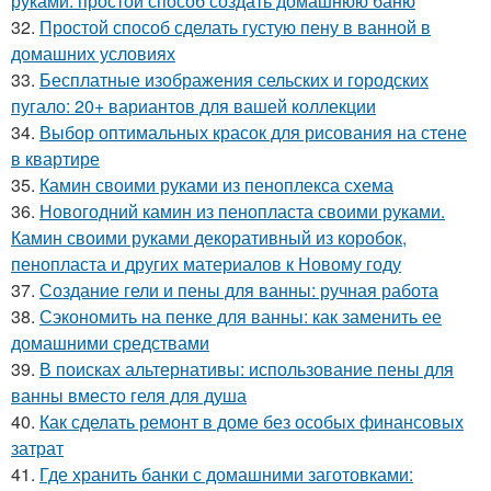
руками: простой способ создать домашнюю баню
32.
Простой способ сделать густую пену в ванной в
домашних условиях
33.
Бесплатные изображения сельских и городских
пугало: 20+ вариантов для вашей коллекции
34.
Выбор оптимальных красок для рисования на стене
в квартире
35.
Камин своими руками из пеноплекса схема
36.
Новогодний камин из пенопласта своими руками.
Камин своими руками декоративный из коробок,
пенопласта и других материалов к Новому году
37.
Создание гели и пены для ванны: ручная работа
38.
Сэкономить на пенке для ванны: как заменить ее
домашними средствами
39.
В поисках альтернативы: использование пены для
ванны вместо геля для душа
40.
Как сделать ремонт в доме без особых финансовых
затрат
41.
Где хранить банки с домашними заготовками: