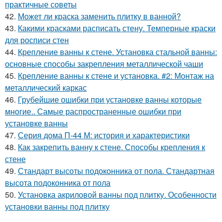
практичные советы
42.
Может ли краска заменить плитку в ванной?
43.
Какими красками расписать стену. Темперные краски
для росписи стен
44.
Крепление ванны к стене. Установка стальной ванны:
основные способы закрепления металлической чаши
45.
Крепление ванны к стене и установка. #2: Монтаж на
металлический каркас
46.
Грубейшие ошибки при установке ванны которые
многие.. Самые распространенные ошибки при
установке ванны
47.
Серия дома П-44 М: история и характеристики
48.
Как закрепить ванну к стене. Способы крепления к
стене
49.
Стандарт высоты подоконника от пола. Стандартная
высота подоконника от пола
50.
Установка акриловой ванны под плитку. Особенности
установки ванны под плитку