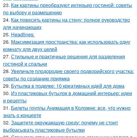
23.
Как картины преобразуют интерьер гостиной: советы
по выбору и размещению
24.
Как повесить картины на стену: полное руководство
для начинающих
25.
Headlines:
26.
Максимизация пространства: как использовать одну
комнату для двух целей
27.
Стильные и практичные решения для разделения
гостиной и спальни
28.
Увеличьте плодородие своего подворийского участка:
советы по созданию приямка
29.
Бутылка в поделке: 10 креативных идей для дома
30.
Из пластиковых бутылок в домашний интерьер: идеи
и рецепты
31.
Билеты группы Анимация в Коломне: все, что нужно
знать о концерте
32.
Защитите окружающую среду: почему не стоит
выбрасывать пластиковые бутылки