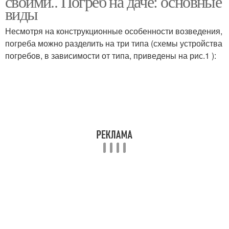
своими.. Погреб на даче: основные
виды
Несмотря на конструкционные особенности возведения,
погреба можно разделить на три типа (схемы устройства
Земляной погреб
Чертежи для погреба
погребов, в зависимости от типа, приведены на рис.1 ):
Погреба на дачном
Вход в погреб
участке
Дешевый погреб
Стоящий погреб