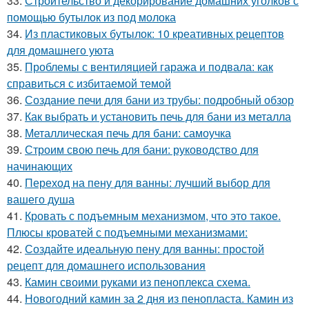
33.
Строительство и декорирование домашних уголков с
помощью бутылок из под молока
34.
Из пластиковых бутылок: 10 креативных рецептов
для домашнего уюта
35.
Проблемы с вентиляцией гаража и подвала: как
справиться с избитаемой темой
36.
Создание печи для бани из трубы: подробный обзор
37.
Как выбрать и установить печь для бани из металла
38.
Металлическая печь для бани: самоучка
39.
Строим свою печь для бани: руководство для
начинающих
40.
Переход на пену для ванны: лучший выбор для
вашего душа
41.
Кровать с подъемным механизмом, что это такое.
Плюсы кроватей с подъемными механизмами:
42.
Создайте идеальную пену для ванны: простой
рецепт для домашнего использования
43.
Камин своими руками из пеноплекса схема.
44.
Новогодний камин за 2 дня из пенопласта. Камин из