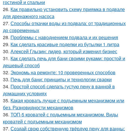
гостиной и спальни
26.
Как правильно установить схему приямка в подвале
для дренажного насоса
27.
Способы откачки воды из подвала: от традиционных
до современных
28.
Проблемы с наводнением подвала и их решения
29.
Как сделать красивые поделки из бутылки 1 литра
30.
Алексей Глызин: лидер, который изменил бизнес
31.
Как сделать печь для бани своими руками: простой и
дешевый способ
32.
Экономь на ремонте: 10 проверенных способов
33.
Печь для бани: принципы и технологии сварки
34.
Простой способ сделать густую пену в ванной в
домашних условиях
35.
Какая кровать лучше с подъемным механизмом или
без. Разновидности механизмов
36.
ТОП-5 кроватей с подьемным механизмом. Виды
кроватей с подъемным механизмом
37.
Создай свою собственную твёрдую пену для ванны: