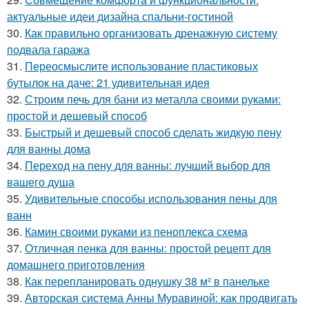
актуальные идеи дизайна спальни-гостиной
30.
Как правильно организовать дренажную систему
подвала гаража
31.
Переосмыслите использование пластиковых
бутылок на даче: 21 удивительная идея
32.
Строим печь для бани из металла своими руками:
простой и дешевый способ
33.
Быстрый и дешевый способ сделать жидкую пену
для ванны дома
34.
Переход на пену для ванны: лучший выбор для
вашего душа
35.
Удивительные способы использования пены для
ванн
36.
Камин своими руками из пеноплекса схема
37.
Отличная пенка для ванны: простой рецепт для
домашнего приготовления
38.
Как перепланировать однушку 38 м² в панельке
39.
Авторская система Анны Муравиной: как продвигать