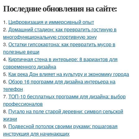
Последние обновления на сайте:
1.
Цифровизация и иммерсивный опыт
2.
Домашний стадион: как превратить гостиную в
многофункциональную спортивную зону
3.
Остатки гипсокартона: как превратить мусор в
полезные вещи
4.
Кирпичная стена в интерьере: 8 вариантов для
современного дизайна
5.
Как река Дон влияет на культуру и экономику города
6.
Обзор 16 программ для дизайна интерьера на
телефон
7.
ТОП-10 бесплатных программ для дизайна: выбор
профессионалов
8.
Пугало на поле старой деревни: символ сельской
жизни
9.
Подвесной потолок своими руками: пошаговая
инструкция для начинающих