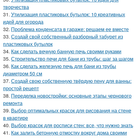
творчества
31.
Утилизация пластиковых бутылок: 10 креативных
идей для огорода
32.
Проблема конденсата в гараже: решаем ее вместе
33.
Создай свой собственный разборный табурет из
пластиковых бутылок
34.
Как сделать вечную банную печь своими руками
35.
Строительство печи для бани из трубы: шаг за шагом
36.
Как сделать железную печь для бани из трубы
диаметром 50 см
37.
Создай свою собственную твёрдую пену для ванны:
простой рецепт
38.
Переделка новостройки: основные этапы чернового
ремонта
39.
Выбор оптимальных красок для рисования на стене
в квартире
40.
Выбор красок для росписи стен: все, что нужно знать
41.
Как залить бетонную отмостку вокруг дома своими