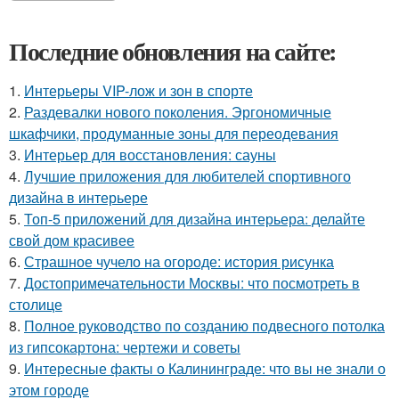
Последние обновления на сайте:
1.
Интерьеры VIP-лож и зон в спорте
2.
Раздевалки нового поколения. Эргономичные
шкафчики, продуманные зоны для переодевания
3.
Интерьер для восстановления: сауны
4.
Лучшие приложения для любителей спортивного
дизайна в интерьере
5.
Топ-5 приложений для дизайна интерьера: делайте
свой дом красивее
6.
Страшное чучело на огороде: история рисунка
7.
Достопримечательности Москвы: что посмотреть в
столице
8.
Полное руководство по созданию подвесного потолка
из гипсокартона: чертежи и советы
9.
Интересные факты о Калининграде: что вы не знали о
этом городе