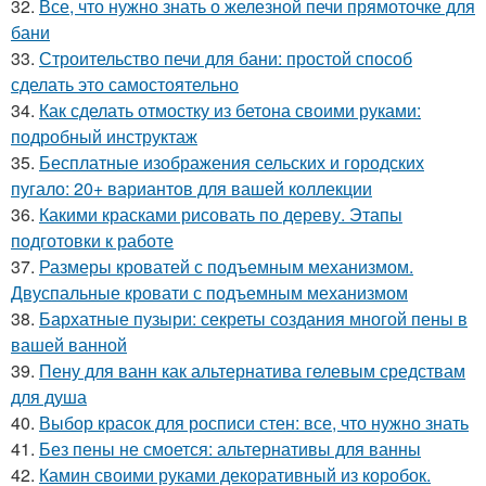
32.
Все, что нужно знать о железной печи прямоточке для
бани
33.
Строительство печи для бани: простой способ
сделать это самостоятельно
34.
Как сделать отмостку из бетона своими руками:
подробный инструктаж
35.
Бесплатные изображения сельских и городских
пугало: 20+ вариантов для вашей коллекции
36.
Какими красками рисовать по дереву. Этапы
подготовки к работе
37.
Размеры кроватей с подъемным механизмом.
Двуспальные кровати с подъемным механизмом
38.
Бархатные пузыри: секреты создания многой пены в
вашей ванной
39.
Пену для ванн как альтернатива гелевым средствам
для душа
40.
Выбор красок для росписи стен: все, что нужно знать
41.
Без пены не смоется: альтернативы для ванны
42.
Камин своими руками декоративный из коробок.