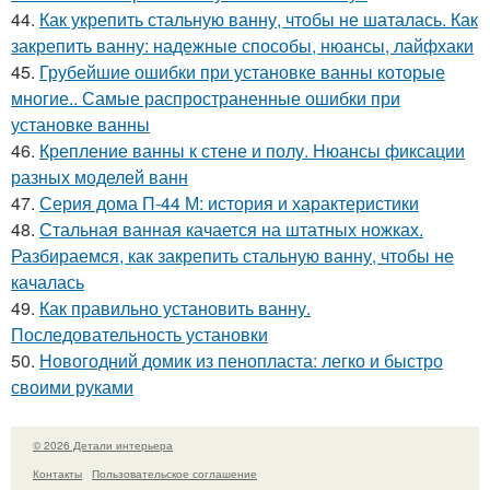
44.
Как укрепить стальную ванну, чтобы не шаталась. Как
закрепить ванну: надежные способы, нюансы, лайфхаки
45.
Грубейшие ошибки при установке ванны которые
многие.. Самые распространенные ошибки при
установке ванны
46.
Крепление ванны к стене и полу. Нюансы фиксации
разных моделей ванн
47.
Серия дома П-44 М: история и характеристики
48.
Стальная ванная качается на штатных ножках.
Разбираемся, как закрепить стальную ванну, чтобы не
качалась
49.
Как правильно установить ванну.
Последовательность установки
50.
Новогодний домик из пенопласта: легко и быстро
своими руками
© 2026 Детали интерьера
Контакты
Пользовательское соглашение