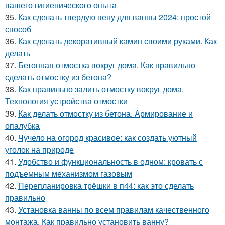
вашего гигиенического опыта
35.
Как сделать твердую пену для ванны 2024: простой
способ
36.
Как сделать декоративный камин своими руками. Как
делать
37.
Бетонная отмостка вокруг дома. Как правильно
сделать отмостку из бетона?
38.
Как правильно залить отмостку вокруг дома.
Технология устройства отмостки
39.
Как делать отмостку из бетона. Армирование и
опалубка
40.
Чучело на огород красивое: как создать уютный
уголок на природе
41.
Удобство и функциональность в одном: кровать с
подъемным механизмом газовым
42.
Перепланировка трёшки в п44: как это сделать
правильно
43.
Установка ванны по всем правилам качественного
монтажа. Как правильно установить ванну?