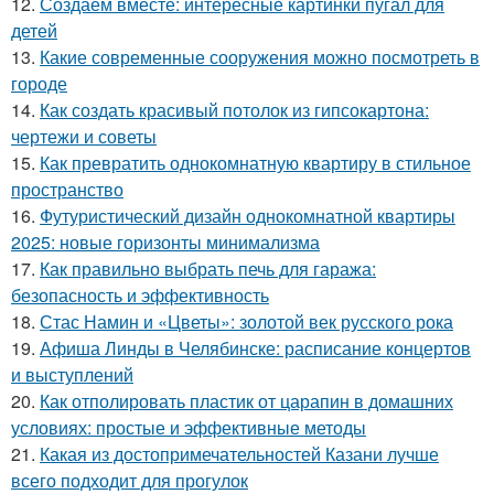
12.
Создаем вместе: интересные картинки пугал для
детей
13.
Какие современные сооружения можно посмотреть в
городе
14.
Как создать красивый потолок из гипсокартона:
чертежи и советы
15.
Как превратить однокомнатную квартиру в стильное
пространство
16.
Футуристический дизайн однокомнатной квартиры
2025: новые горизонты минимализма
17.
Как правильно выбрать печь для гаража:
безопасность и эффективность
18.
Стас Намин и «Цветы»: золотой век русского рока
19.
Афиша Линды в Челябинске: расписание концертов
и выступлений
20.
Как отполировать пластик от царапин в домашних
условиях: простые и эффективные методы
21.
Какая из достопримечательностей Казани лучше
всего подходит для прогулок