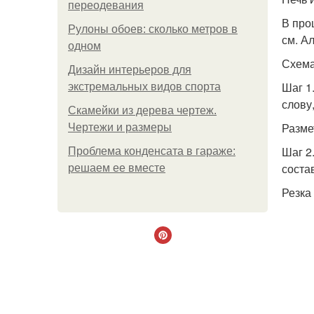
переодевания
В про
Рулоны обоев: сколько метров в
см. А
одном
Схема
Дизайн интерьеров для
Шаг 1
экстремальных видов спорта
слову
Скамейки из дерева чертеж.
Разме
Чертежи и размеры
Шаг 2
Проблема конденсата в гараже:
соста
решаем ее вместе
Резка