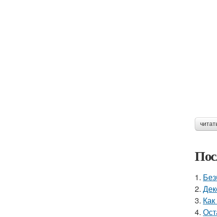
читат
Пос
1.
Без
2.
Дек
3.
Как
4.
Ост