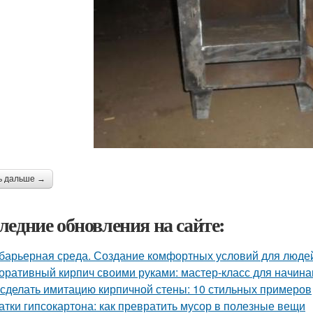
ь дальше →
ледние обновления на сайте:
барьерная среда. Создание комфортных условий для люде
оративный кирпич своими руками: мастер-класс для начин
 сделать имитацию кирпичной стены: 10 стильных примеров
атки гипсокартона: как превратить мусор в полезные вещи