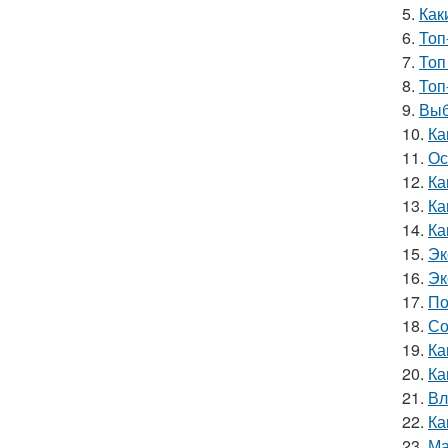
5.
Как
6.
Топ
7.
Топ
8.
Топ
9.
Выб
10.
Ка
11.
Ос
12.
Ка
13.
Ка
14.
Ка
15.
Эк
16.
Эк
17.
По
18.
Со
19.
Ка
20.
Ка
21.
Вл
22.
Ка
23.
Ма