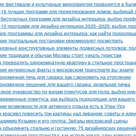
ие фестивали и культурные мероприятия проводятся в Кал
-16 лучших программ для проектирования домов: выбирай
 бесплатных программ для дизайна интерьера: выбор про
-10 программ для дизайна интерьера 2025–2025: выбор п
ор программы для дизайна интерьера: как найти подходящ
кие театральные постановки рекомендуют посмотреть
новные конструктивные элементы подвесных потолков: по
кие традиции и обычаи Москвы стоит узнать туристам
к превратить однокомнатную квартиру в стильное простран
кие интересные факты о московском транспорте вы знаете
ономичная печь для гаража: как сэкономить на отоплении
ономичное решение для вашего гаража: дизельная печка
лное руководство по видам плинтусов для пола: выбор иде
временные плинтуса: как выбрать подходящие для вашего
кие возможности для активного отдыха есть в Улан-Удэ
к красиво повесить три картины над диваном: советы и иде
адимир Кузьмин и его группа: Звёзды московской сцены
к объединить спальню и гостиную: 75 дизайнерских решени
ксимизация пространства: как использовать одну комнату д