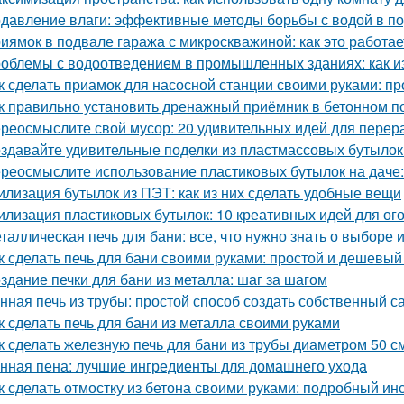
давление влаги: эффективные методы борьбы с водой в п
иямок в подвале гаража с микроскважиной: как это работае
облемы с водоотведением в промышленных зданиях: как из
к сделать приамок для насосной станции своими руками: пр
к правильно установить дренажный приёмник в бетонном п
реосмыслите свой мусор: 20 удивительных идей для перер
здавайте удивительные поделки из пластмассовых бутылок
реосмыслите использование пластиковых бутылок на даче:
илизация бутылок из ПЭТ: как из них сделать удобные вещи
илизация пластиковых бутылок: 10 креативных идей для ог
таллическая печь для бани: все, что нужно знать о выборе 
к сделать печь для бани своими руками: простой и дешевый
здание печки для бани из металла: шаг за шагом
нная печь из трубы: простой способ создать собственный с
к сделать печь для бани из металла своими руками
к сделать железную печь для бани из трубы диаметром 50 с
нная пена: лучшие ингредиенты для домашнего ухода
к сделать отмостку из бетона своими руками: подробный ин