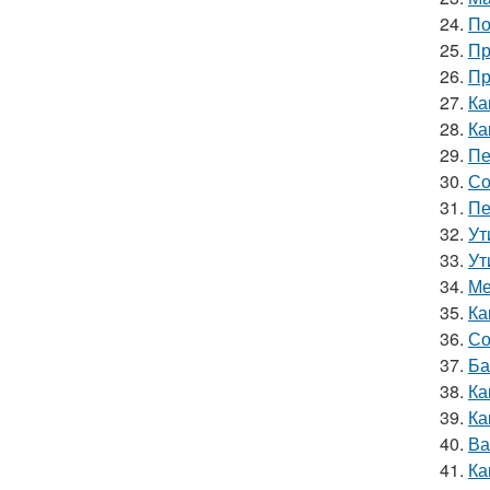
24.
По
25.
Пр
26.
Пр
27.
Ка
28.
Ка
29.
Пе
30.
Со
31.
Пе
32.
Ут
33.
Ут
34.
Ме
35.
Ка
36.
Со
37.
Ба
38.
Ка
39.
Ка
40.
Ва
41.
Ка