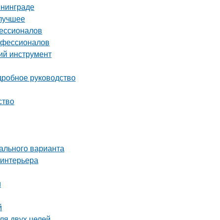
ининграде
 лучшее
фессионалов
рофессионалов
ий инструмент
дробное руководство
ство
ального варианта
 интерьера
и
й
ля двух целей