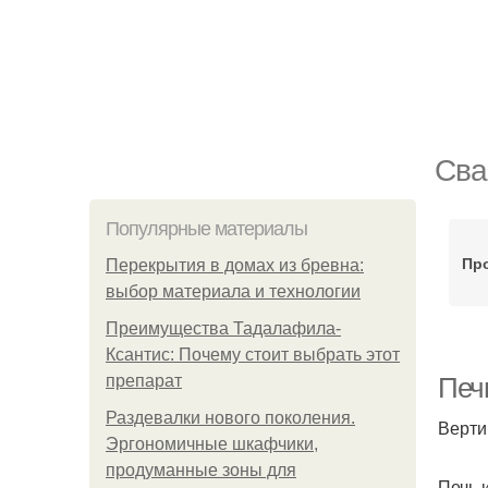
Сва
Популярные материалы
Пр
Перекрытия в домах из бревна:
выбор материала и технологии
Преимущества Тадалафила-
Ксантис: Почему стоит выбрать этот
препарат
Печ
Раздевалки нового поколения.
Верти
Эргономичные шкафчики,
продуманные зоны для
Печь 