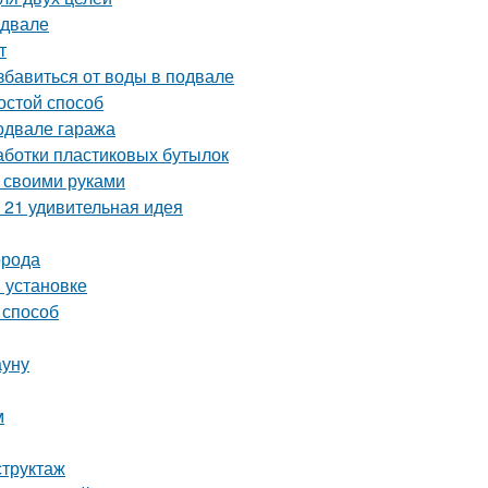
одвале
т
бавиться от воды в подвале
остой способ
одвале гаража
аботки пластиковых бутылок
 своими руками
 21 удивительная идея
орода
и установке
 способ
ауну
м
структаж