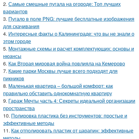
2.
Самые смешные пугала на огороде: Топ лучших
вариантов
3.
Пугало в поле PNG: лучшие бесплатные изображения
для скачивания
4.
Интересные факты о Калининграде: что вы не знали о
этом городе
5.
Монтажные схемы и расчет комплектующих: основы и
нюансы
6.
Как Вторая мировая война повлияла на Кемерово
7.
Какие парки Москвы лучше всего подходят для
пикников
8.
Маленькая квартира – большой комфорт: как
правильно обставить однокомнатную квартиру
9.
Гараж Мечты часть 4: Секреты идеальной организации
пространства
10.
Полировка пластика без инструментов: простые и
эффективные методы
11.
Как отполировать пластик от царапин: эффективные
методы