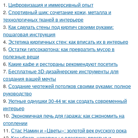
1.
Цифровизация и иммерсивный опыт
2.
Спортивный шик: сочетание кожи, металла и
технологичных тканей в интерьере
3.
Как сделать стены под кирпич своими руками:
пошаговая инструкция
4.
Эстетика кирпичных стен: как вписать их в интерьер
5.
Остатки гипсокартона: как превратить мусор в
полезные вещи
6.
Какие кафе и рестораны рекомендуют посетить
7.
Бесплатные 3D-дизайнерские инструменты для
создания вашей мечты
8.
Создание чертежей потолков своими руками: полное
руководство
9.
Уютные однушки 30-44 м: как создать современный
интерьер
10.
Экономичная печь для гаража: как сэкономить на
отоплении
11.
Стас Намин и «Цветы»: золотой век русского рока
12.
Как убрать царапины с пластика: простые и