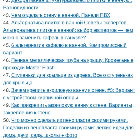
Разновидности
43.
Чем отделать стену в ванной. Панели ПВХ
44.
Альтернатива плитке в ванной Советы экспертов.
Альтернатива плитке в ванной: выбор экспертов — чем
можно заменить кафель в санузле?
45.
6 альтернатив кафелю в ванной. Компромиссный
вариант
46.
Печная металлическая труба на крышу. Кровельные
проходки Master Flash
47.
Ступеньки для крыльца из дерева. Все о ступеньках
для крыльца
48.
Зачем крепить акриловую ванну к стене. #3: Вариант
с устройством кирпичной опоры
49.
Как прикрепить акриловую ванну к стене. Варианты
закрепления к стене
50.
Что можно сделать из пенопласта своими руками.
Поделки из пенопласта своими руками: легкие идеи для
дома, дачи, сада, школы + фото