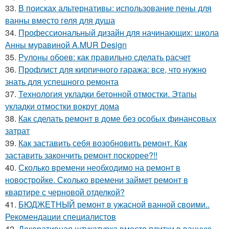
33.
В поисках альтернативы: использование пены для
ванны вместо геля для душа
34.
Профессиональный дизайн для начинающих: школа
Анны муравиной A.MUR Design
35.
Рулоны обоев: как правильно сделать расчет
36.
Профлист для кирпичного гаража: все, что нужно
знать для успешного ремонта
37.
Технология укладки бетонной отмостки. Этапы
укладки отмостки вокруг дома
38.
Как сделать ремонт в доме без особых финансовых
затрат
39.
Как заставить себя возобновить ремонт. Как
заставить закончить ремонт поскорее?!!
40.
Сколько времени необходимо на ремонт в
новостройке. Сколько времени займет ремонт в
квартире с черновой отделкой?
41.
БЮДЖЕТНЫЙ ремонт в ужасной ванной своими..
Рекомендации специалистов
42.
Декоративная штукатурка вместо плитки в ванную..