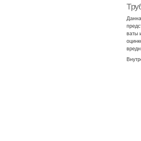
Тру
Данна
предс
ваты 
оцинк
вредн
Внутр