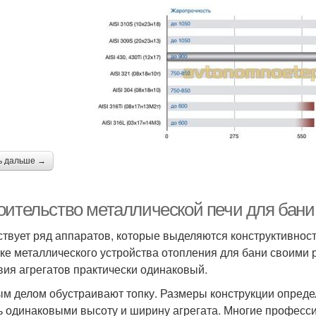
ь дальше →
оительство металлической печи для бани
твует ряд аппаратов, которые выделяются конструктивнос
рке металлического устройства отопления для бани своими 
вия агрегатов практически одинаковый.
м делом обустраивают топку. Размеры конструкции опред
ь одинаковыми высоту и ширину агрегата. Многие професси