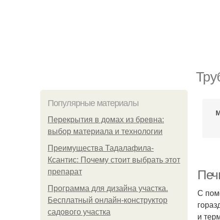
Тру
Популярные материалы
М
Перекрытия в домах из бревна:
выбор материала и технологии
Преимущества Тадалафила-
Ксантис: Почему стоит выбрать этот
препарат
Печ
Программа для дизайна участка.
С пом
Бесплатный онлайн-конструктор
гораз
садового участка
и тер