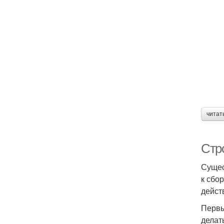
читат
Стр
Сущес
к сбо
дейст
Первы
делат