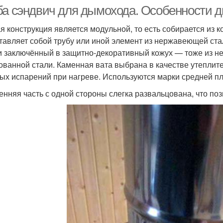
ба сэндвич для дымохода. Особенности 
я конструкция является модульной, то есть собирается из к
тавляет собой трубу или иной элемент из нержавеющей ста
и заключённый в защитно-декоративный кожух — тоже из не
ованной стали. Каменная вата выбрана в качестве утеплит
ых испарений при нагреве. Используются марки средней пл
енняя часть с одной стороны слегка развальцована, что по