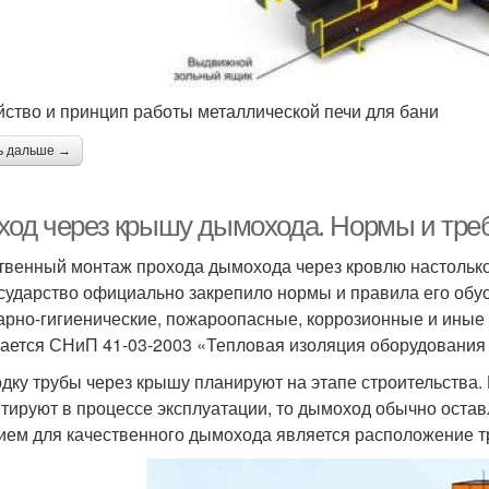
йство и принцип работы металлической печи для бани
ь дальше →
ход через крышу дымохода. Нормы и тре
твенный монтаж прохода дымохода через кровлю настолько
осударство официально закрепило нормы и правила его обус
арно-гигиенические, пожароопасные, коррозионные и иные 
ается СНиП 41-03-2003 «Тепловая изоляция оборудования 
дку трубы через крышу планируют на этапе строительства.
тируют в процессе эксплуатации, то дымоход обычно оста
ием для качественного дымохода является расположение т