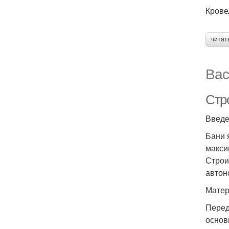
Крове
читат
Вас
Стр
Введ
Бани 
макси
Строи
автон
Матер
Перед
основ