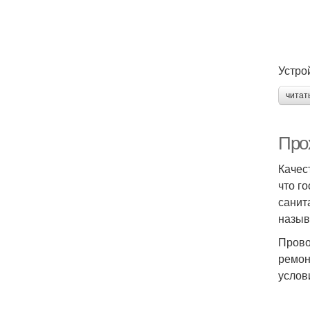
Устро
читат
Про
Качес
что г
санит
назыв
Прово
ремон
услов