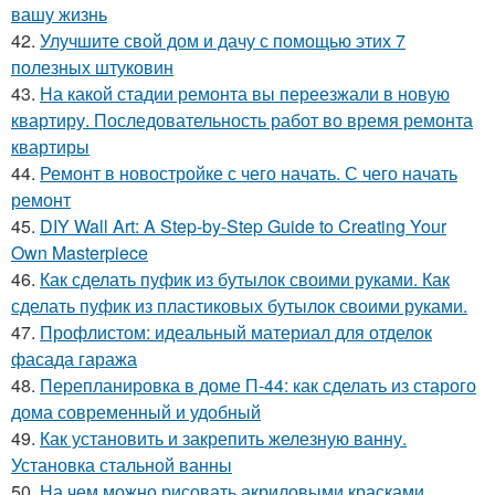
вашу жизнь
42.
Улучшите свой дом и дачу с помощью этих 7
полезных штуковин
43.
На какой стадии ремонта вы переезжали в новую
квартиру. Последовательность работ во время ремонта
квартиры
44.
Ремонт в новостройке с чего начать. С чего начать
ремонт
45.
DIY Wall Art: A Step-by-Step Guide to Creating Your
Own Masterpiece
46.
Как сделать пуфик из бутылок своими руками. Как
сделать пуфик из пластиковых бутылок своими руками.
47.
Профлистом: идеальный материал для отделок
фасада гаража
48.
Перепланировка в доме П-44: как сделать из старого
дома современный и удобный
49.
Как установить и закрепить железную ванну.
Установка стальной ванны
50.
На чем можно рисовать акриловыми красками.