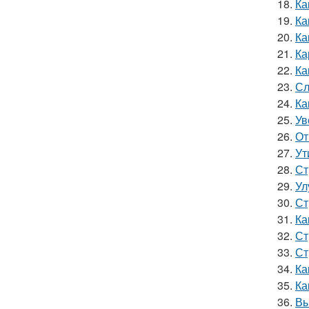
18.
Ка
19.
Ка
20.
Ка
21.
Ка
22.
Ка
23.
Сл
24.
Ка
25.
Ув
26.
От
27.
Ут
28.
Ст
29.
Ул
30.
Ст
31.
Ка
32.
Ст
33.
Ст
34.
Ка
35.
Ка
36.
Вы