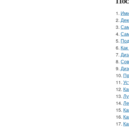
Пос
1.
Ими
2.
Дек
3.
Сам
4.
Сам
5.
Под
6.
Как
7.
Диз
8.
Сов
9.
Диз
10.
Пр
11.
Ус
12.
Ка
13.
Лу
14.
Ле
15.
Ка
16.
Ка
17.
Ка