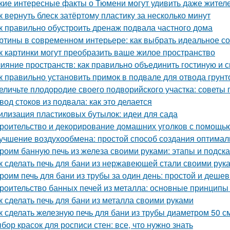
кие интересные факты о Тюмени могут удивить даже жител
к вернуть блеск затёртому пластику за несколько минут
к правильно обустроить дренаж подвала частного дома
ртины в современном интерьере: как выбрать идеальное с
к картинки могут преобразить ваше жилое пространство
ияние пространств: как правильно объединить гостиную и 
к правильно установить примок в подвале для отвода грун
еличьте плодородие своего подворийского участка: советы
вод стоков из подвала: как это делается
илизация пластиковых бутылок: идеи для сада
роительство и декорирование домашних уголков с помощью
учшение воздухообмена: простой способ создания оптимал
роим банную печь из железа своими руками: этапы и подска
к сделать печь для бани из нержавеющей стали своими рук
роим печь для бани из трубы за один день: простой и деше
роительство банных печей из металла: основные принципы
к сделать печь для бани из металла своими руками
к сделать железную печь для бани из трубы диаметром 50 с
бор красок для росписи стен: все, что нужно знать