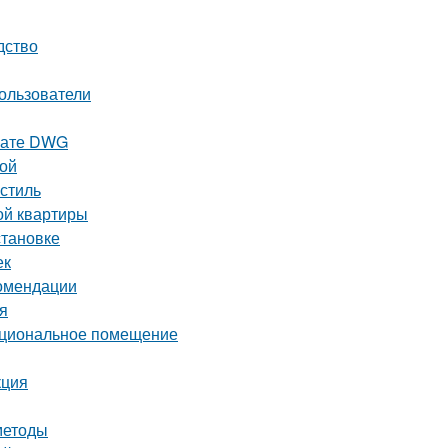
дство
ользователи
рмате DWG
ной
стиль
ой квартиры
становке
ек
комендации
я
нкциональное помещение
кция
методы