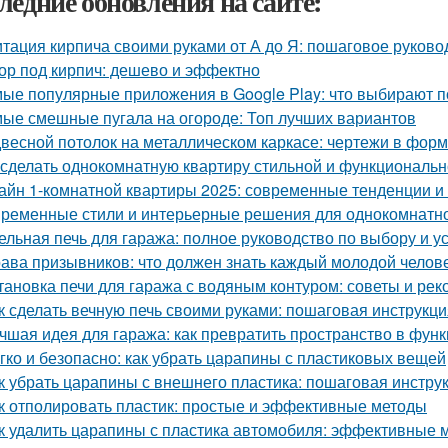
ледние обновления на сайте:
тация кирпича своими руками от А до Я: пошаговое руково
ор под кирпич: дешево и эффектно
ые популярные приложения в Google Play: что выбирают п
ые смешные пугала на огороде: Топ лучших вариантов
весной потолок на металлическом каркасе: чертежи в фо
 сделать однокомнатную квартиру стильной и функциональ
айн 1-комнатной квартиры 2025: современные тенденции и 
ременные стили и интерьерные решения для однокомнатн
ельная печь для гаража: полное руководство по выбору и у
ава призывников: что должен знать каждый молодой челов
тановка печи для гаража с водяным контуром: советы и ре
к сделать вечную печь своими руками: пошаговая инструкци
чшая идея для гаража: как превратить пространство в фу
гко и безопасно: как убрать царапины с пластиковых вещей
к убрать царапины с внешнего пластика: пошаговая инстру
к отполировать пластик: простые и эффективные методы
к удалить царапины с пластика автомобиля: эффективные 