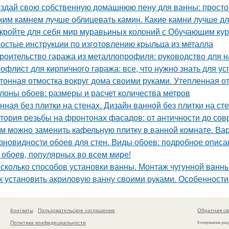
здай свою собственную домашнюю пену для ванны: простой
ким камнем лучше облицевать камин. Какие камни лучше д
кройте для себя мир муравьиных колоний с Обучающим ку
остые инструкции по изготовлению крыльца из металла
роительство гаража из металлопрофиля: руководство для
офлист для кирпичного гаража: все, что нужно знать для у
тонная отмостка вокруг дома своими руками. Утепленная о
лоны обоев: размеры и расчет количества метров
нная без плитки на стенах. Дизайн ванной без плитки на ст
тория резьбы на фронтонах фасадов: от античности до со
м можно заменить кафельную плитку в ванной комнате. Ва
зновидности обоев для стен. Виды обоев: подробное описан
 обоев, популярных во всем мире!
сколько способов установки ванны. Монтаж чугунной ванны
к установить акриловую ванну своими руками. Особенности
Контакты
Пользовательское соглашение
Обратная св
Политика конфидециальности
Копирование раз