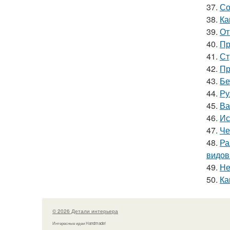
37.
Со
38.
Ка
39.
От
40.
Пр
41.
Ст
42.
Пр
43.
Бе
44.
Ру
45.
Ва
46.
Ис
47.
Че
48.
Ра
видов
49.
Не
50.
Ка
© 2026 Детали интерьера
Интересные идеи Handmade!