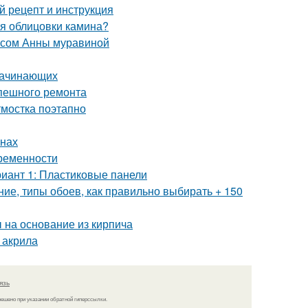
 рецепт и инструкция
ля облицовки камина?
рсом Анны муравиной
 начинающих
спешного ремонта
тмостка поэтапно
енах
временности
риант 1: Пластиковые панели
ие, типы обоев, как правильно выбирать + 150
 на основание из кирпича
 акрила
язь
решено при указании обратной гиперссылки.