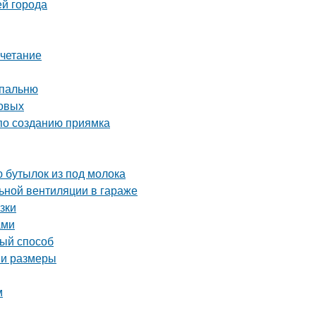
ей города
очетание
спальню
товых
 по созданию приямка
 бутылок из под молока
ьной вентиляции в гараже
зки
ами
вый способ
 и размеры
м