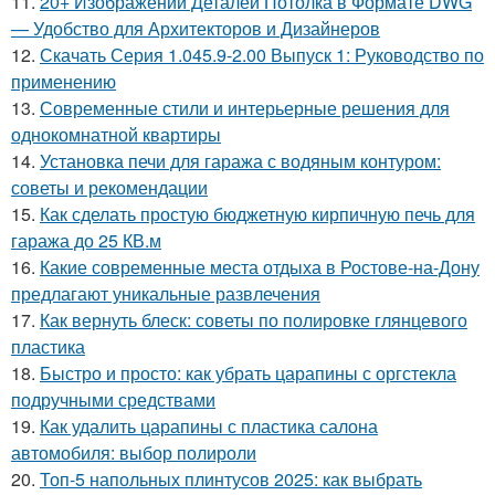
11.
20+ Изображений Деталей Потолка в Формате DWG
— Удобство для Архитекторов и Дизайнеров
12.
Скачать Серия 1.045.9-2.00 Выпуск 1: Руководство по
применению
13.
Современные стили и интерьерные решения для
однокомнатной квартиры
14.
Установка печи для гаража с водяным контуром:
советы и рекомендации
15.
Как сделать простую бюджетную кирпичную печь для
гаража до 25 КВ.м
16.
Какие современные места отдыха в Ростове-на-Дону
предлагают уникальные развлечения
17.
Как вернуть блеск: советы по полировке глянцевого
пластика
18.
Быстро и просто: как убрать царапины с оргстекла
подручными средствами
19.
Как удалить царапины с пластика салона
автомобиля: выбор полироли
20.
Топ-5 напольных плинтусов 2025: как выбрать