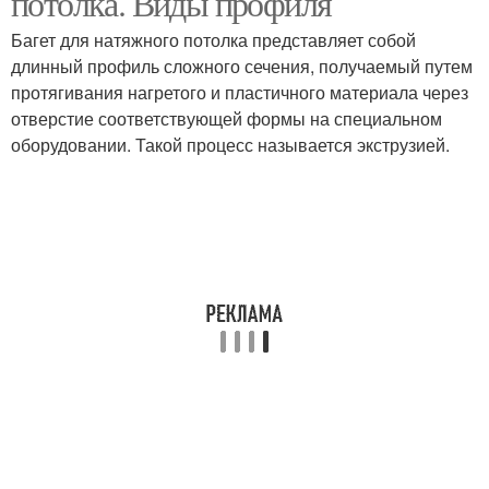
потолка. Виды профиля
Багет для натяжного потолка представляет собой
длинный профиль сложного сечения, получаемый путем
Профиль для натяжного
Профили для натяжных
протягивания нагретого и пластичного материала через
потолка
потолков
отверстие соответствующей формы на специальном
оборудовании. Такой процесс называется экструзией.
Пластиковый багет
Натяжные потолки
Багет для гарпунного
Багет для кулачкового
способа
способа
Евробагет для
Гарпун в натяжных
натяжных потолков
потолках