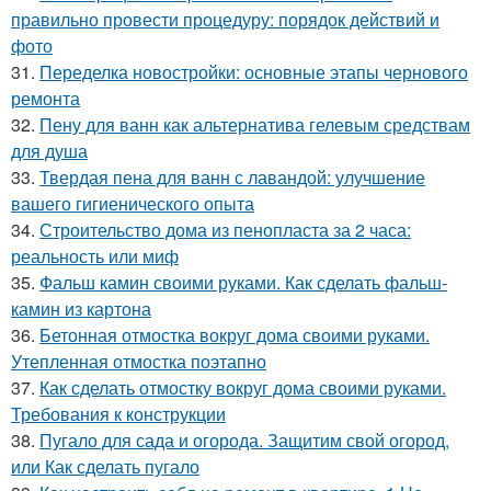
правильно провести процедуру: порядок действий и
фото
31.
Переделка новостройки: основные этапы чернового
ремонта
32.
Пену для ванн как альтернатива гелевым средствам
для душа
33.
Твердая пена для ванн с лавандой: улучшение
вашего гигиенического опыта
34.
Строительство дома из пенопласта за 2 часа:
реальность или миф
35.
Фальш камин своими руками. Как сделать фальш-
камин из картона
36.
Бетонная отмостка вокруг дома своими руками.
Утепленная отмостка поэтапно
37.
Как сделать отмостку вокруг дома своими руками.
Требования к конструкции
38.
Пугало для сада и огорода. Защитим свой огород,
или Как сделать пугало