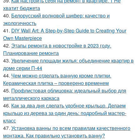
39.
Как настроить себя на ремонт в квартире. 1 Не
хватит бюджета
40.
Белорусский волновой шифер: качество и
экологичность
41.
DIY Wall Art: A Step-by-Step Guide to Creating Your
Own Masterpiece
42.
Этапы ремонта в новостройке в 2023 году.
Планирование ремонта
43.
Увеличение площади жилья: объединение квартир в
доме серии П-44
44.
Чем можно отделать ванную кроме плитки.
Керамическая плитка – проверено временем
45.
Профлистовая облицовка: идеальный выбор для
металлического каркаса
46.
Как за два дня сделать удобное крыльцо. Делаем
крыльцо из дерева за один день: подробный мастер-
класс
47.
Установка ванны по всем правилам качественного
монтажа. Как правильно установить ванну?