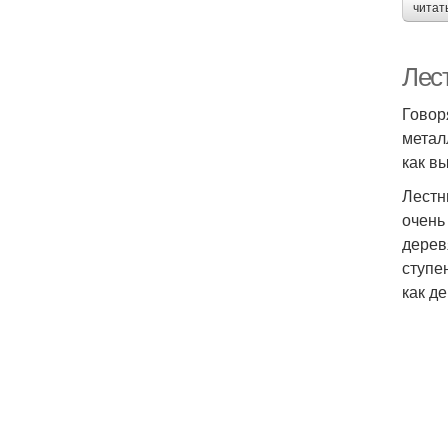
читат
Лес
Говор
метал
как в
Лестн
очень
дерев
ступе
как д