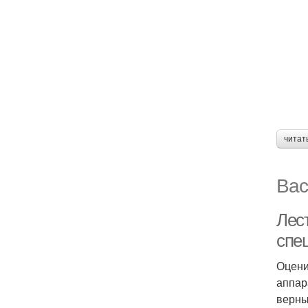
читат
Вас
Лес
спе
Оцени
аппар
верны