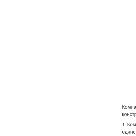
Компа
конст
1. Ко
единс