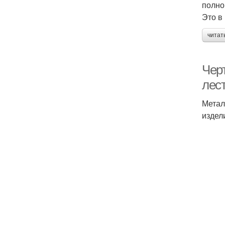
полно
Это в
читат
Чер
лес
Метал
издел