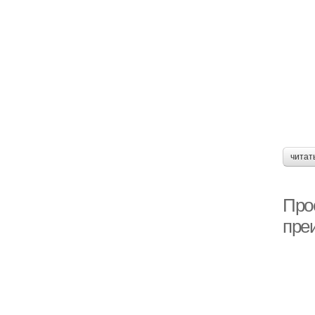
читат
Про
пре