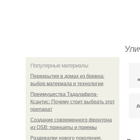
Ули
Популярные материалы
Перекрытия в домах из бревна:
выбор материала и технологии
Преимущества Тадалафила-
Ксантис: Почему стоит выбрать этот
Л
препарат
Создание современного фронтона
из OSB: принципы и приемы
Раздевалки нового поколения.