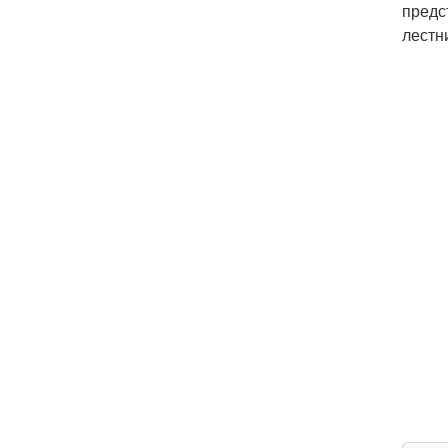
предс
лестн