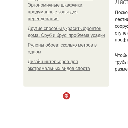
Лес
Эргономичные шкафчики,
Поско
продуманные зоны для
лестн
переодевания
соору
Другие способы украсить фронтон
ступе
дома. Сруб и брус: проблема усадки
профт
Рулоны обоев: сколько метров в
одном
Чтобы
трубы
Дизайн интерьеров для
разме
экстремальных видов спорта