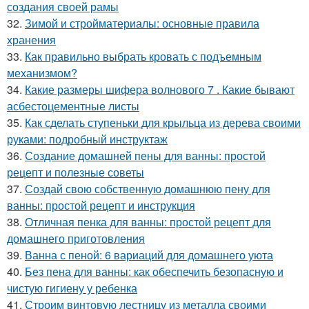
создания своей рамы
32.
Зимой и стройматериалы: основные правила
хранения
33.
Как правильно выбрать кровать с подъемным
механизмом?
34.
Какие размеры шифера волнового 7 . Какие бывают
асбестоцементные листы
35.
Как сделать ступеньки для крыльца из дерева своими
руками: подробный инструктаж
36.
Создание домашней пены для ванны: простой
рецепт и полезные советы
37.
Создай свою собственную домашнюю пену для
ванны: простой рецепт и инструкция
38.
Отличная пенка для ванны: простой рецепт для
домашнего приготовления
39.
Ванна с пеной: 6 вариаций для домашнего уюта
40.
Без пена для ванны: как обеспечить безопасную и
чистую гигиену у ребенка
41.
Строим винтовую лестницу из металла своими