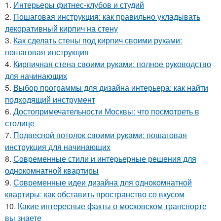
1.
Интерьеры фитнес-клубов и студий
2.
Пошаговая инструкция: как правильно укладывать
декоративный кирпич на стену
3.
Как сделать стены под кирпич своими руками:
пошаговая инструкция
4.
Кирпичная стена своими руками: полное руководство
для начинающих
5.
Выбор программы для дизайна интерьера: как найти
подходящий инструмент
6.
Достопримечательности Москвы: что посмотреть в
столице
7.
Подвесной потолок своими руками: пошаговая
инструкция для начинающих
8.
Современные стили и интерьерные решения для
однокомнатной квартиры
9.
Современные идеи дизайна для однокомнатной
квартиры: как обставить пространство со вкусом
10.
Какие интересные факты о московском транспорте
вы знаете