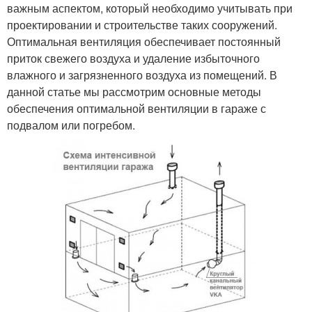
важным аспектом, который необходимо учитывать при
Вентиляции на
проектировании и строительстве таких сооружений.
Плесени в гараже
состояние
Оптимальная вентиляция обеспечивает постоянный
приток свежего воздуха и удаление избыточного
влажного и загрязненного воздуха из помещений. В
данной статье мы рассмотрим основные методы
Имущества в
Гараж в зимний период
обеспечения оптимальной вентиляции в гараже с
неотапливаемом гараже
подвалом или погребом.
Отопления для гаража
Отопление в гараже
Вытяжки в
Комбинированная
металлическом гараже
вентиляция