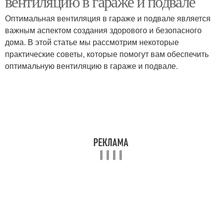
вентиляцию в гараже и подвале
Оптимальная вентиляция в гараже и подвале является
важным аспектом создания здорового и безопасного
Естественная
Принудительная
дома. В этой статье мы рассмотрим некоторые
вентиляция
вентиляция
практические советы, которые помогут вам обеспечить
оптимальную вентиляцию в гараже и подвале.
Вентиляции для
Системы для гаража
максимальной
эффективности
Воздух для вентиляции
Аппарат для гаража
Вентиляция с
Воздух в гараже
использованием