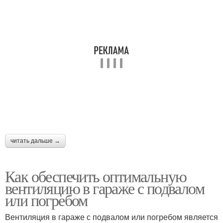
Недостаточная
Вентиляции на качество
вентиляция
Воздух для
Вентиляция в погребе
оптимальной
вентиляции
Вентиляции в погребе
Гараж при наличии
читать дальше →
Как обеспечить оптимальную
вентиляцию в гараже с подвалом
Гараж в долгосрочной
Вентиляции в
или погребом
перспективе
предотвращении
Вентиляция в гараже с подвалом или погребом является