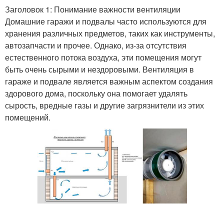
Заголовок 1: Понимание важности вентиляции
Домашние гаражи и подвалы часто используются для
хранения различных предметов, таких как инструменты,
Система в гараже
Влажность в гараже
автозапчасти и прочее. Однако, из-за отсутствия
естественного потока воздуха, эти помещения могут
быть очень сырыми и нездоровыми. Вентиляция в
гараже и подвале является важным аспектом создания
Гараж под домом
Каналы в гараже
здорового дома, поскольку она помогает удалять
сырость, вредные газы и другие загрязнители из этих
помещений.
Вещества в гараже
Гараж с подвалом
Неправильная
Оборудование в гараже
вентиляция